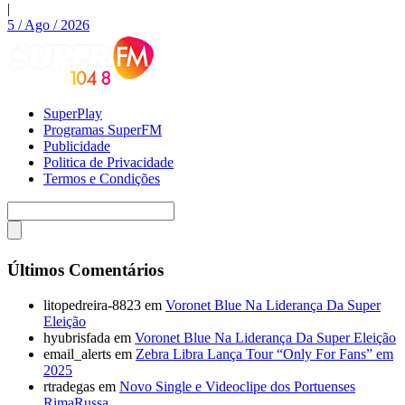
|
5 / Ago / 2026
SuperPlay
Programas SuperFM
Publicidade
Politica de Privacidade
Termos e Condições
Últimos Comentários
litopedreira-8823
em
Voronet Blue Na Liderança Da Super
Eleição
hyubrisfada
em
Voronet Blue Na Liderança Da Super Eleição
email_alerts
em
Zebra Libra Lança Tour “Only For Fans” em
2025
rtradegas
em
Novo Single e Videoclipe dos Portuenses
RimaRussa