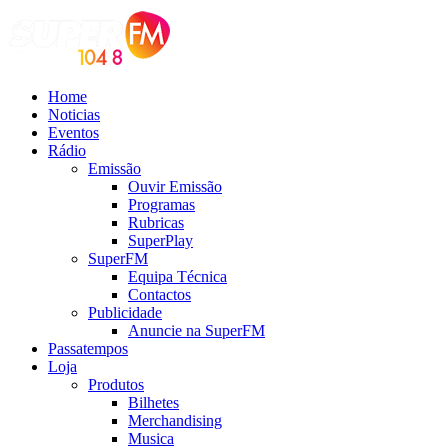
Home
Noticias
Eventos
Rádio
Emissão
Ouvir Emissão
Programas
Rubricas
SuperPlay
SuperFM
Equipa Técnica
Contactos
Publicidade
Anuncie na SuperFM
Passatempos
Loja
Produtos
Bilhetes
Merchandising
Musica