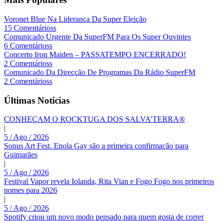
Voronet Blue Na Liderança Da Super Eleição
15 Comentárioss
Comunicado Urgente Da SuperFM Para Os Super Ouvintes
6 Comentárioss
Concerto Iron Maiden – PASSATEMPO ENCERRADO!
2 Comentárioss
Comunicado Da Direcção De Programas Da Rádio SuperFM
2 Comentárioss
Últimas Noticias
CONHEÇAM O ROCKTUGA DOS SALVA’TERRA®
|
5 / Ago / 2026
Sonus Art Fest. Enola Gay são a primeira confirmação para
Guimarães
|
5 / Ago / 2026
Festival Vapor revela Iolanda, Rita Vian e Fogo Fogo nos primeiros
nomes para 2026
|
5 / Ago / 2026
Spotify criou um novo modo pensado para quem gosta de correr