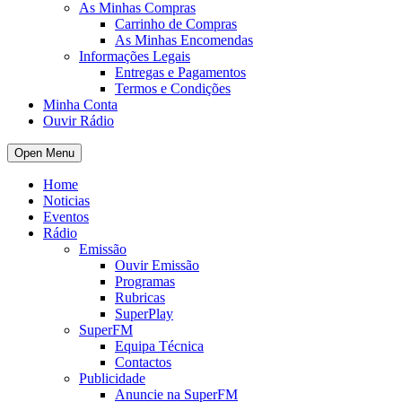
As Minhas Compras
Carrinho de Compras
As Minhas Encomendas
Informações Legais
Entregas e Pagamentos
Termos e Condições
Minha Conta
Ouvir Rádio
Open Menu
Home
Noticias
Eventos
Rádio
Emissão
Ouvir Emissão
Programas
Rubricas
SuperPlay
SuperFM
Equipa Técnica
Contactos
Publicidade
Anuncie na SuperFM