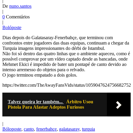
|
De
nuno.santos
|
0
Comentários
|
Bolóposte
Dias depois do Galatasaray-Fenerbahçe, que terminou com
confrontos entre jogadores das duas equipas, continuam a chegar da
Turquia imagens impressionantes do dérbi de Istambul.
Não foi só dentro das quatro linhas que o ambiente aqueceu, como é
possível comprovar por um vídeo captado desde as bancadas, onde
Mehmet Ekici é impedido de bater um pontapé de canto devido ao
intenso arremesso do objetos para o relvado.
O jogo terminou empatado a dois golos.
https://twitter.com/TheAwayFansVids/status/1059047624756682752
Talvez queira ler também...
Árbitro Usou
Pistola Para Afastar Adeptos Furiosos
|
Bóloposte
,
canto
,
fenerbahçe
,
galatasaray
,
turquia