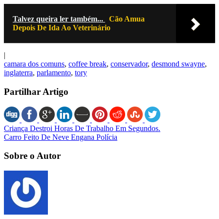
Talvez queira ler também...
Cão Amua
Depois De Ida Ao Veterinário
|
camara dos comuns
,
coffee break
,
conservador
,
desmond swayne
,
inglaterra
,
parlamento
,
tory
Partilhar Artigo
Criança Destroi Horas De Trabalho Em Segundos.
Carro Feito De Neve Engana Polícia
Sobre o Autor