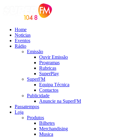
Home
Noticias
Eventos
Rádio
Emissão
Ouvir Emissão
Programas
Rubricas
SuperPlay
SuperFM
Equipa Técnica
Contactos
Publicidade
Anuncie na SuperFM
Passatempos
Loja
Produtos
Bilhetes
Merchandising
Musica