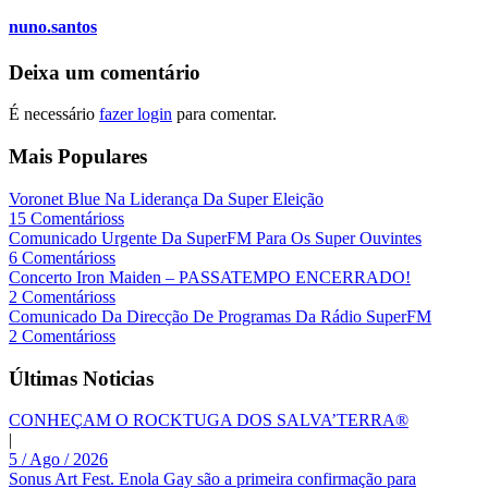
nuno.santos
Deixa um comentário
É necessário
fazer login
para comentar.
Mais Populares
Voronet Blue Na Liderança Da Super Eleição
15 Comentárioss
Comunicado Urgente Da SuperFM Para Os Super Ouvintes
6 Comentárioss
Concerto Iron Maiden – PASSATEMPO ENCERRADO!
2 Comentárioss
Comunicado Da Direcção De Programas Da Rádio SuperFM
2 Comentárioss
Últimas Noticias
CONHEÇAM O ROCKTUGA DOS SALVA’TERRA®
|
5 / Ago / 2026
Sonus Art Fest. Enola Gay são a primeira confirmação para