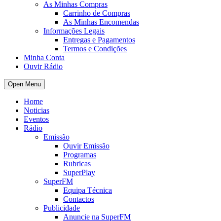
As Minhas Compras
Carrinho de Compras
As Minhas Encomendas
Informações Legais
Entregas e Pagamentos
Termos e Condições
Minha Conta
Ouvir Rádio
Open Menu
Home
Noticias
Eventos
Rádio
Emissão
Ouvir Emissão
Programas
Rubricas
SuperPlay
SuperFM
Equipa Técnica
Contactos
Publicidade
Anuncie na SuperFM