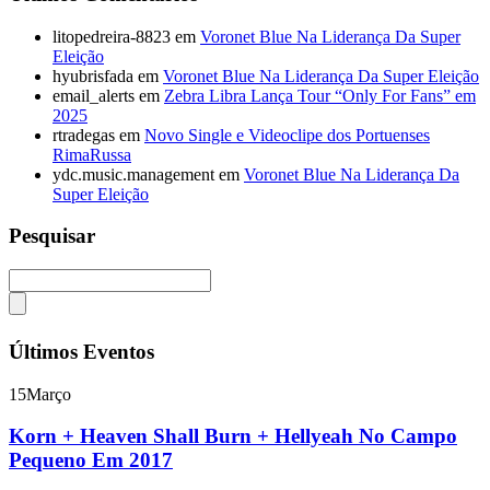
litopedreira-8823
em
Voronet Blue Na Liderança Da Super
Eleição
hyubrisfada
em
Voronet Blue Na Liderança Da Super Eleição
email_alerts
em
Zebra Libra Lança Tour “Only For Fans” em
2025
rtradegas
em
Novo Single e Videoclipe dos Portuenses
RimaRussa
ydc.music.management
em
Voronet Blue Na Liderança Da
Super Eleição
Pesquisar
Últimos Eventos
15
Março
Korn + Heaven Shall Burn + Hellyeah No Campo
Pequeno Em 2017