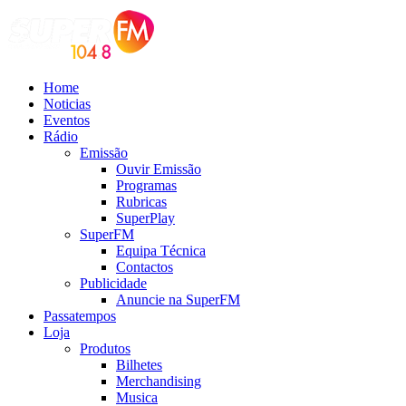
Home
Noticias
Eventos
Rádio
Emissão
Ouvir Emissão
Programas
Rubricas
SuperPlay
SuperFM
Equipa Técnica
Contactos
Publicidade
Anuncie na SuperFM
Passatempos
Loja
Produtos
Bilhetes
Merchandising
Musica