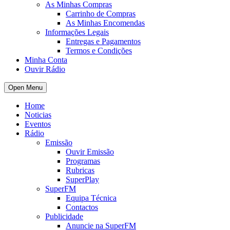
As Minhas Compras
Carrinho de Compras
As Minhas Encomendas
Informações Legais
Entregas e Pagamentos
Termos e Condições
Minha Conta
Ouvir Rádio
Open Menu
Home
Noticias
Eventos
Rádio
Emissão
Ouvir Emissão
Programas
Rubricas
SuperPlay
SuperFM
Equipa Técnica
Contactos
Publicidade
Anuncie na SuperFM