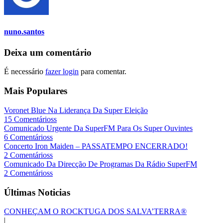
nuno.santos
Deixa um comentário
É necessário
fazer login
para comentar.
Mais Populares
Voronet Blue Na Liderança Da Super Eleição
15 Comentárioss
Comunicado Urgente Da SuperFM Para Os Super Ouvintes
6 Comentárioss
Concerto Iron Maiden – PASSATEMPO ENCERRADO!
2 Comentárioss
Comunicado Da Direcção De Programas Da Rádio SuperFM
2 Comentárioss
Últimas Noticias
CONHEÇAM O ROCKTUGA DOS SALVA’TERRA®
|