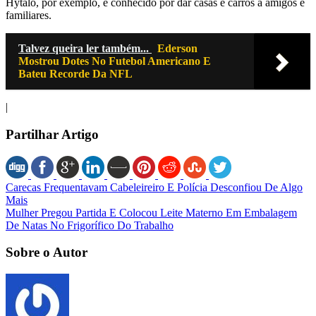
Hytalo, por exemplo, é conhecido por dar casas e carros a amigos e
familiares.
Talvez queira ler também...
Ederson
Mostrou Dotes No Futebol Americano E
Bateu Recorde Da NFL
|
Partilhar Artigo
Carecas Frequentavam Cabeleireiro E Polícia Desconfiou De Algo
Mais
Mulher Pregou Partida E Colocou Leite Materno Em Embalagem
De Natas No Frigorífico Do Trabalho
Sobre o Autor