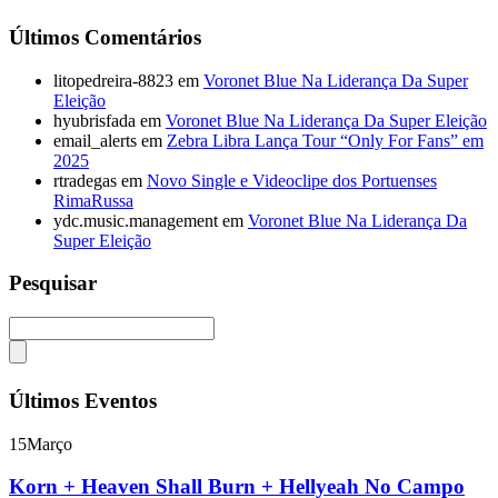
Últimos Comentários
litopedreira-8823
em
Voronet Blue Na Liderança Da Super
Eleição
hyubrisfada
em
Voronet Blue Na Liderança Da Super Eleição
email_alerts
em
Zebra Libra Lança Tour “Only For Fans” em
2025
rtradegas
em
Novo Single e Videoclipe dos Portuenses
RimaRussa
ydc.music.management
em
Voronet Blue Na Liderança Da
Super Eleição
Pesquisar
Últimos Eventos
15
Março
Korn + Heaven Shall Burn + Hellyeah No Campo