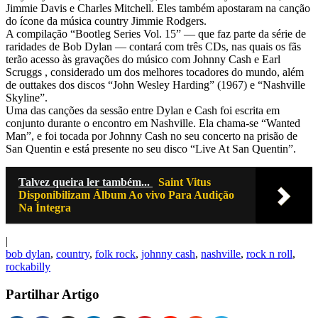
Jimmie Davis e Charles Mitchell. Eles também apostaram na canção
do ícone da música country Jimmie Rodgers.
A compilação “Bootleg Series Vol. 15” — que faz parte da série de
raridades de Bob Dylan — contará com três CDs, nas quais os fãs
terão acesso às gravações do músico com Johnny Cash e Earl
Scruggs , considerado um dos melhores tocadores do mundo, além
de outtakes dos discos “John Wesley Harding” (1967) e “Nashville
Skyline”.
Uma das canções da sessão entre Dylan e Cash foi escrita em
conjunto durante o encontro em Nashville. Ela chama-se “Wanted
Man”, e foi tocada por Johnny Cash no seu concerto na prisão de
San Quentin e está presente no seu disco “Live At San Quentin”.
Talvez queira ler também...
Saint Vitus
Disponibilizam Álbum Ao vivo Para Audição
Na Íntegra
|
bob dylan
,
country
,
folk rock
,
johnny cash
,
nashville
,
rock n roll
,
rockabilly
Partilhar Artigo