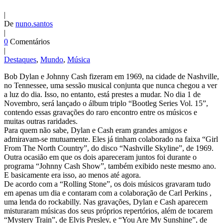
|
De
nuno.santos
|
0
Comentários
|
Destaques
,
Mundo
,
Música
Bob Dylan e Johnny Cash fizeram em 1969, na cidade de Nashville,
no Tennessee, uma sessão musical conjunta que nunca chegou a ver
a luz do dia. Isso, no entanto, está prestes a mudar. No dia 1 de
Novembro, será lançado o álbum triplo “Bootleg Series Vol. 15”,
contendo essas gravações do raro encontro entre os músicos e
muitas outras raridades.
Para quem não sabe, Dylan e Cash eram grandes amigos e
admiravam-se mutuamente. Eles já tinham colaborado na faixa “Girl
From The North Country”, do disco “Nashville Skyline”, de 1969.
Outra ocasião em que os dois apareceram juntos foi durante o
programa “Johnny Cash Show”, também exibido neste mesmo ano.
E basicamente era isso, ao menos até agora.
De acordo com a “Rolling Stone”, os dois músicos gravaram tudo
em apenas um dia e contaram com a colaboração de Carl Perkins ,
uma lenda do rockabilly. Nas gravações, Dylan e Cash aparecem
misturaram músicas dos seus próprios repertórios, além de tocarem
“Mystery Train”, de Elvis Presley, e “You Are My Sunshine”, de