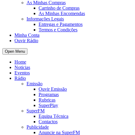
As Minhas Compras
Carrinho de Compras
As Minhas Encomendas
Informações Legais
Entregas e Pagamentos
Termos e Condições
Minha Conta
Ouvir Rádio
Open Menu
Home
Noticias
Eventos
Rádio
Emissão
Ouvir Emissão
Programas
Rubricas
SuperPlay
SuperFM
Equipa Técnica
Contactos
Publicidade
Anuncie na SuperFM