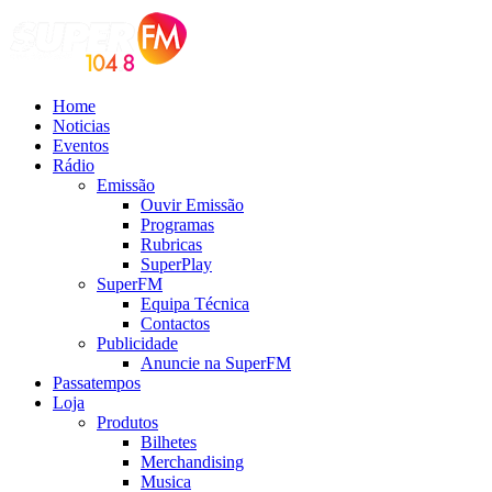
Home
Noticias
Eventos
Rádio
Emissão
Ouvir Emissão
Programas
Rubricas
SuperPlay
SuperFM
Equipa Técnica
Contactos
Publicidade
Anuncie na SuperFM
Passatempos
Loja
Produtos
Bilhetes
Merchandising
Musica