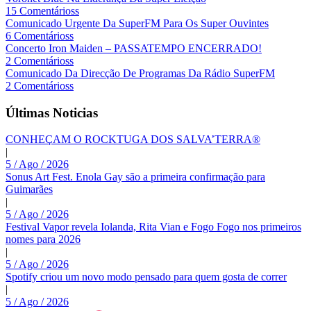
15 Comentárioss
Comunicado Urgente Da SuperFM Para Os Super Ouvintes
6 Comentárioss
Concerto Iron Maiden – PASSATEMPO ENCERRADO!
2 Comentárioss
Comunicado Da Direcção De Programas Da Rádio SuperFM
2 Comentárioss
Últimas Noticias
CONHEÇAM O ROCKTUGA DOS SALVA’TERRA®
|
5 / Ago / 2026
Sonus Art Fest. Enola Gay são a primeira confirmação para
Guimarães
|
5 / Ago / 2026
Festival Vapor revela Iolanda, Rita Vian e Fogo Fogo nos primeiros
nomes para 2026
|
5 / Ago / 2026
Spotify criou um novo modo pensado para quem gosta de correr
|
5 / Ago / 2026