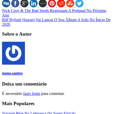
Nick Cave & The Bad Seeds Regressam A Portugal No Próximo
Ano
Biff Byford (Saxon) Vai Lançar O Seu Álbum A Solo No Ínicio De
2020
Sobre o Autor
nuno.santos
Deixa um comentário
É necessário
fazer login
para comentar.
Mais Populares
Voronet Blue Na Liderança Da Super Eleição