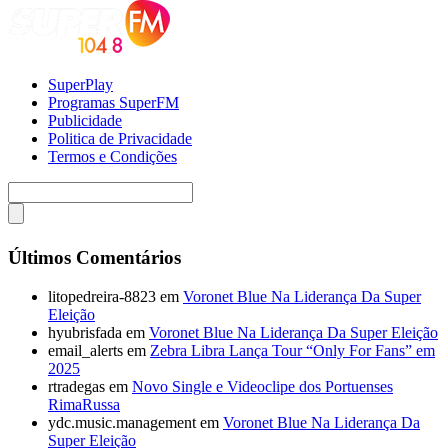
SuperPlay
Programas SuperFM
Publicidade
Politica de Privacidade
Termos e Condições
Últimos Comentários
litopedreira-8823
em
Voronet Blue Na Liderança Da Super
Eleição
hyubrisfada
em
Voronet Blue Na Liderança Da Super Eleição
email_alerts
em
Zebra Libra Lança Tour “Only For Fans” em
2025
rtradegas
em
Novo Single e Videoclipe dos Portuenses
RimaRussa
ydc.music.management
em
Voronet Blue Na Liderança Da
Super Eleição