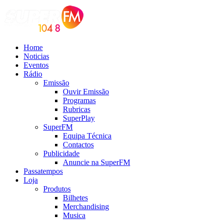
Home
Noticias
Eventos
Rádio
Emissão
Ouvir Emissão
Programas
Rubricas
SuperPlay
SuperFM
Equipa Técnica
Contactos
Publicidade
Anuncie na SuperFM
Passatempos
Loja
Produtos
Bilhetes
Merchandising
Musica