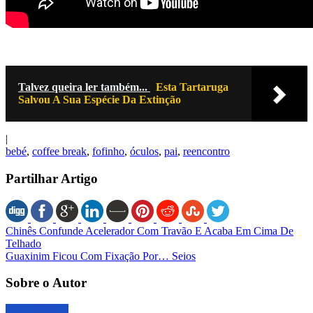
Talvez queira ler também...
Esta Tartaruga
Salvou A Sua Espécie Da Extinção
|
bebé
,
coffee break
,
fofinho
,
óculos
,
pai
,
reencontro
Partilhar Artigo
Chinês Confunde Acelerador Com Travão E Acaba Em Cima De
Telhado
Guaxinim Ficou Com Fixação Por… Seios
Sobre o Autor