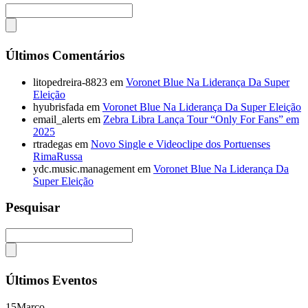
Últimos Comentários
litopedreira-8823
em
Voronet Blue Na Liderança Da Super
Eleição
hyubrisfada
em
Voronet Blue Na Liderança Da Super Eleição
email_alerts
em
Zebra Libra Lança Tour “Only For Fans” em
2025
rtradegas
em
Novo Single e Videoclipe dos Portuenses
RimaRussa
ydc.music.management
em
Voronet Blue Na Liderança Da
Super Eleição
Pesquisar
Últimos Eventos
15
Março