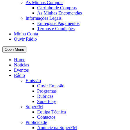
As Minhas Compras
Carrinho de Compras
As Minhas Encomendas
Informações Legais
Entregas e Pagamentos
Termos e Condições
Minha Conta
Ouvir Rádio
Open Menu
Home
Noticias
Eventos
Rádio
Emissão
Ouvir Emissão
Programas
Rubricas
SuperPlay
SuperFM
Equipa Técnica
Contactos
Publicidade
Anuncie na SuperFM