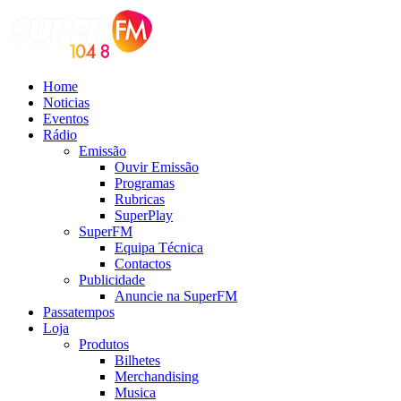
Home
Noticias
Eventos
Rádio
Emissão
Ouvir Emissão
Programas
Rubricas
SuperPlay
SuperFM
Equipa Técnica
Contactos
Publicidade
Anuncie na SuperFM
Passatempos
Loja
Produtos
Bilhetes
Merchandising
Musica