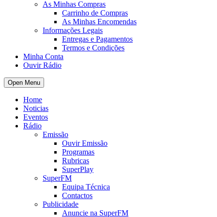
As Minhas Compras
Carrinho de Compras
As Minhas Encomendas
Informações Legais
Entregas e Pagamentos
Termos e Condições
Minha Conta
Ouvir Rádio
Open Menu
Home
Noticias
Eventos
Rádio
Emissão
Ouvir Emissão
Programas
Rubricas
SuperPlay
SuperFM
Equipa Técnica
Contactos
Publicidade
Anuncie na SuperFM