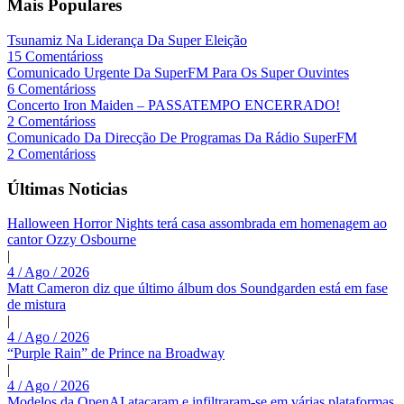
Mais Populares
Tsunamiz Na Liderança Da Super Eleição
15 Comentárioss
Comunicado Urgente Da SuperFM Para Os Super Ouvintes
6 Comentárioss
Concerto Iron Maiden – PASSATEMPO ENCERRADO!
2 Comentárioss
Comunicado Da Direcção De Programas Da Rádio SuperFM
2 Comentárioss
Últimas Noticias
Halloween Horror Nights terá casa assombrada em homenagem ao
cantor Ozzy Osbourne
|
4 / Ago / 2026
Matt Cameron diz que último álbum dos Soundgarden está em fase
de mistura
|
4 / Ago / 2026
“Purple Rain” de Prince na Broadway
|
4 / Ago / 2026
Modelos da OpenAI atacaram e infiltraram-se em várias plataformas