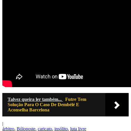
Talvez queira ler também...
Futre Tem
Solução Para O Caso De Dembélé E
Aconselha Barcelona
|
árbitro
,
Bóloposte
,
caricato
,
insólito
,
luta livre