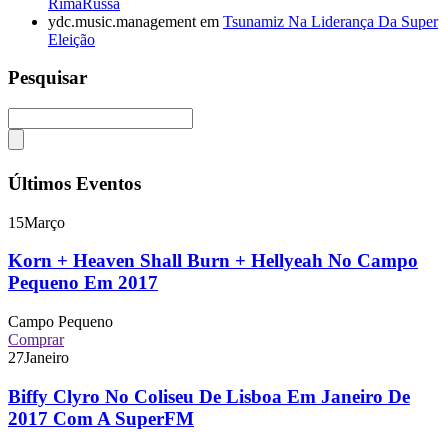
RimaRussa
ydc.music.management
em
Tsunamiz Na Liderança Da Super
Eleição
Pesquisar
Últimos Eventos
15
Março
Korn + Heaven Shall Burn + Hellyeah No Campo
Pequeno Em 2017
Campo Pequeno
Comprar
27
Janeiro
Biffy Clyro No Coliseu De Lisboa Em Janeiro De
2017 Com A SuperFM