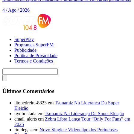
|
4 / Ago / 2026
SuperPlay
Programas SuperFM
Publicidade
Politica de Privacidade
Termos e Condições
Últimos Comentários
litopedreira-8823
em
Tsunamiz Na Liderança Da Super
Eleição
hyubrisfada
em
Tsunamiz Na Liderança Da Super Eleição
email_alerts
em
Zebra Libra Lança Tour “Only For Fans” em
2025
rtradegas
em
Novo Single e Videoclipe dos Portuenses