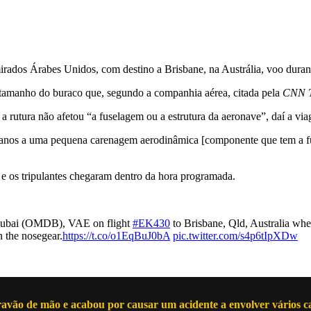
rados Árabes Unidos, com destino a Brisbane, na Austrália, voo durant
o tamanho do buraco que, segundo a companhia aérea, citada pela
CNN T
rutura não afetou “a fuselagem ou a estrutura da aeronave”, daí a viag
nos a uma pequena carenagem aerodinâmica [componente que tem a funç
 e os tripulantes chegaram dentro da hora programada.
Dubai (OMDB), VAE on flight
#EK430
to Brisbane, Qld, Australia wher
n the nosegear.
https://t.co/o1EqBuJ0bA
pic.twitter.com/s4p6tIpXDw
ravão de mão e acabou por causar um acidente a envolver vários c