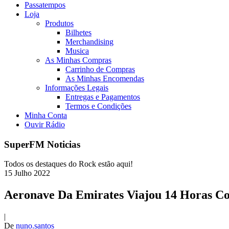
Passatempos
Loja
Produtos
Bilhetes
Merchandising
Musica
As Minhas Compras
Carrinho de Compras
As Minhas Encomendas
Informações Legais
Entregas e Pagamentos
Termos e Condições
Minha Conta
Ouvir Rádio
SuperFM Noticias
Todos os destaques do Rock estão aqui!
15
Julho
2022
Aeronave Da Emirates Viajou 14 Horas C
|
De
nuno.santos