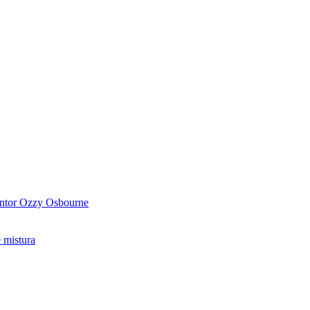
antor Ozzy Osbourne
 mistura