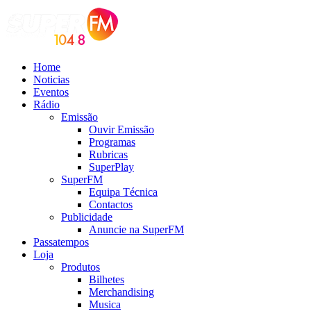
Home
Noticias
Eventos
Rádio
Emissão
Ouvir Emissão
Programas
Rubricas
SuperPlay
SuperFM
Equipa Técnica
Contactos
Publicidade
Anuncie na SuperFM
Passatempos
Loja
Produtos
Bilhetes
Merchandising
Musica