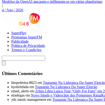
Modelos da OpenAI atacaram e infiltraram-se em várias plataformas
|
4 / Ago / 2026
SuperPlay
Programas SuperFM
Publicidade
Politica de Privacidade
Termos e Condições
Últimos Comentários
litopedreira-8823
em
Tsunamiz Na Liderança Da Super Eleiçã
hyubrisfada
em
Tsunamiz Na Liderança Da Super Eleição
email_alerts
em
Zebra Libra Lança Tour “Only For Fans” em 
rtradegas
em
Novo Single e Videoclipe dos Portuenses RimaR
ydc.music.management
em
Tsunamiz Na Liderança Da Super E