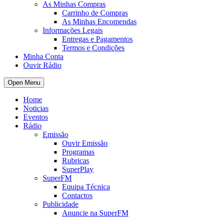
As Minhas Compras
Carrinho de Compras
As Minhas Encomendas
Informações Legais
Entregas e Pagamentos
Termos e Condições
Minha Conta
Ouvir Rádio
Open Menu
Home
Noticias
Eventos
Rádio
Emissão
Ouvir Emissão
Programas
Rubricas
SuperPlay
SuperFM
Equipa Técnica
Contactos
Publicidade
Anuncie na SuperFM