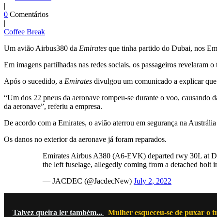
|
0
Comentários
|
Coffee Break
Um avião Airbus380 da
Emirates
que tinha partido do Dubai, nos Emi
Em imagens partilhadas nas redes sociais, os passageiros revelaram 
Após o sucedido, a
Emirates
divulgou um comunicado a explicar que a 
“Um dos 22 pneus da aeronave rompeu-se durante o voo, causando da
da aeronave”, referiu a empresa.
De acordo com a Emirates, o avião aterrou em segurança na Austrália
Os danos no exterior da aeronave já foram reparados.
Emirates Airbus A380 (A6-EVK) departed rwy 30L at 
the left fuselage, allegedly coming from a detached bolt i
— JACDEC (@JacdecNew)
July 2, 2022
Talvez queira ler também...
Mulher esqueceu-se de puxar o t