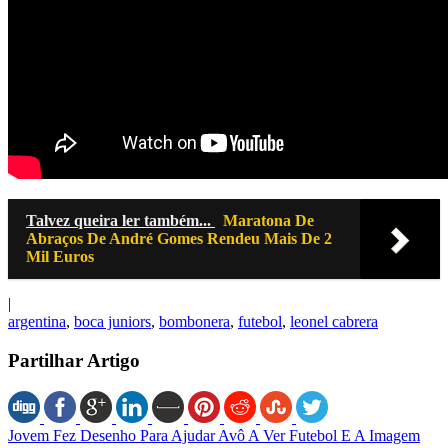
Talvez queira ler também...
Maratona De
Abraços De André Gomes Rendeu Mais De 2
Mil Euros
|
argentina
,
boca juniors
,
bombonera
,
futebol
,
leonel cabrera
Partilhar Artigo
Jovem Fez Desenho Para Ajudar Avô A Ver Futebol E A Imagem