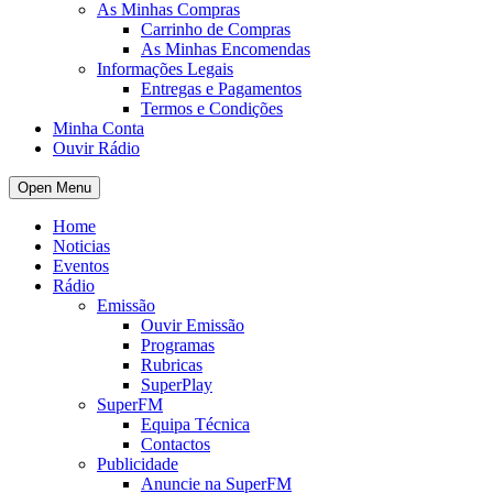
As Minhas Compras
Carrinho de Compras
As Minhas Encomendas
Informações Legais
Entregas e Pagamentos
Termos e Condições
Minha Conta
Ouvir Rádio
Open Menu
Home
Noticias
Eventos
Rádio
Emissão
Ouvir Emissão
Programas
Rubricas
SuperPlay
SuperFM
Equipa Técnica
Contactos
Publicidade
Anuncie na SuperFM