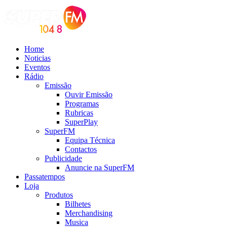
Home
Noticias
Eventos
Rádio
Emissão
Ouvir Emissão
Programas
Rubricas
SuperPlay
SuperFM
Equipa Técnica
Contactos
Publicidade
Anuncie na SuperFM
Passatempos
Loja
Produtos
Bilhetes
Merchandising
Musica