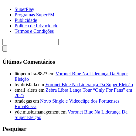
SuperPlay
Programas SuperFM
Publicidade
Politica de Privacidade
Termos e Condições
Últimos Comentários
litopedreira-8823
em
Voronet Blue Na Liderança Da Super
Eleição
hyubrisfada
em
Voronet Blue Na Liderança Da Super Eleição
email_alerts
em
Zebra Libra Lança Tour “Only For Fans” em
2025
rtradegas
em
Novo Single e Videoclipe dos Portuenses
RimaRussa
ydc.music.management
em
Voronet Blue Na Liderança Da
Super Eleição
Pesquisar