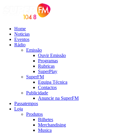
Home
Noticias
Eventos
Rádio
Emissão
Ouvir Emissão
Programas
Rubricas
SuperPlay
SuperFM
Equipa Técnica
Contactos
Publicidade
Anuncie na SuperFM
Passatempos
Loja
Produtos
Bilhetes
Merchandising
Musica