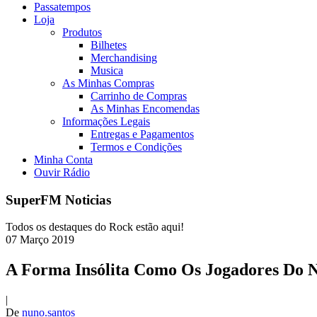
Passatempos
Loja
Produtos
Bilhetes
Merchandising
Musica
As Minhas Compras
Carrinho de Compras
As Minhas Encomendas
Informações Legais
Entregas e Pagamentos
Termos e Condições
Minha Conta
Ouvir Rádio
SuperFM Noticias
Todos os destaques do Rock estão aqui!
07
Março
2019
A Forma Insólita Como Os Jogadores Do 
|
De
nuno.santos