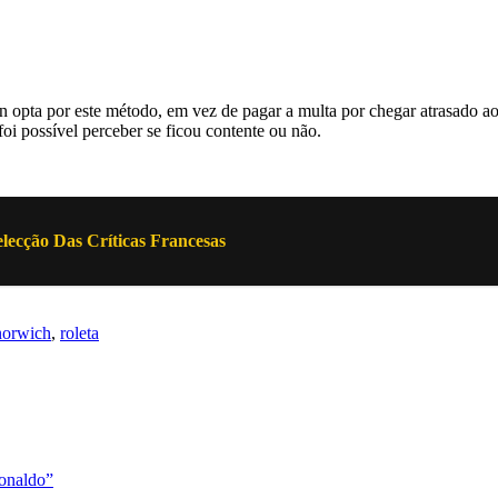
pta por este método, em vez de pagar a multa por chegar atrasado ao t
foi possível perceber se ficou contente ou não.
lecção Das Críticas Francesas
norwich
,
roleta
onaldo”