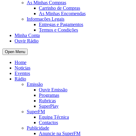
As Minhas Compras
Carrinho de Compras
As Minhas Encomendas
Informações Legais
Entregas e Pagamentos
Termos e Condições
Minha Conta
Ouvir Rádio
Open Menu
Home
Noticias
Eventos
Rádio
Emissão
Ouvir Emissão
Programas
Rubricas
SuperPlay
SuperFM
Equipa Técnica
Contactos
Publicidade
Anuncie na SuperFM