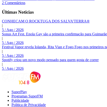
2 Comentárioss
Últimas Noticias
CONHEÇAM O ROCKTUGA DOS SALVA’TERRA®
|
5 / Ago / 2026
Sonus Art Fest. Enola Gay são a primeira confirmação para Guimarãe
|
5 / Ago / 2026
Festival Vapor revela Iolanda, Rita Vian e Fogo Fogo nos primeiros 
|
5 / Ago / 2026
Spotify criou um novo modo pensado para quem gosta de correr
|
5 / Ago / 2026
SuperPlay
Programas SuperFM
Publicidade
Politica de Privacidade