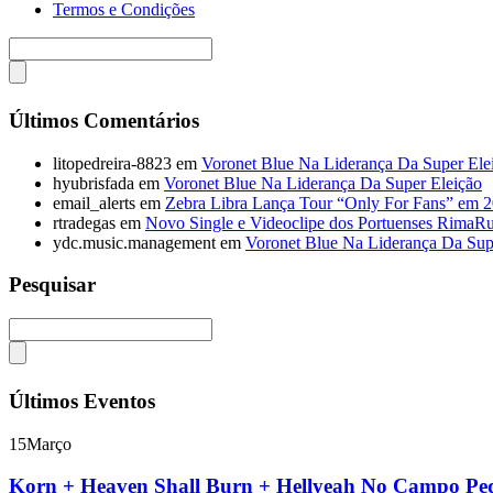
Termos e Condições
Últimos Comentários
litopedreira-8823
em
Voronet Blue Na Liderança Da Super Ele
hyubrisfada
em
Voronet Blue Na Liderança Da Super Eleição
email_alerts
em
Zebra Libra Lança Tour “Only For Fans” em 
rtradegas
em
Novo Single e Videoclipe dos Portuenses RimaR
ydc.music.management
em
Voronet Blue Na Liderança Da Sup
Pesquisar
Últimos Eventos
15
Março
Korn + Heaven Shall Burn + Hellyeah No Campo P