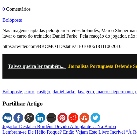
|
0
Comentários
|
Bolóposte
Nas imagens captadas pelo guarda-redes holandês, Marco Stiepermann o
lavar o carro do treinador Daniel Farke. Pela reacção do jogador, não 
https://twitter.com/BBCMOTD/status/1101030618111062016
Talvez queira ler também...
Jornalista Portuguesa Defende Se
|
Bóloposte
,
carro
,
castigo
,
daniel farke
,
lavagem
,
marco stiepermann
,
Partilhar Artigo
Jogador Desfalca Bordéus Devido A Implante… Na Barba
Lembram-se De Hélio Roque? Então Vejam Este Livre Incrível “À R