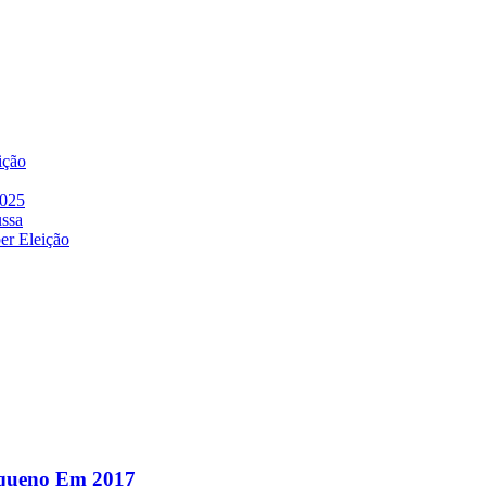
ição
2025
ussa
er Eleição
equeno Em 2017