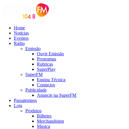
Home
Noticias
Eventos
Rádio
Emissão
Ouvir Emissão
Programas
Rubricas
SuperPlay
SuperFM
Equipa Técnica
Contactos
Publicidade
Anuncie na SuperFM
Passatempos
Loja
Produtos
Bilhetes
Merchandising
Musica