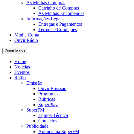
As Minhas Compras
Carrinho de Compras
As Minhas Encomendas
Informações Legais
Entregas e Pagamentos
Termos e Condições
Minha Conta
Ouvir Rádio
Open Menu
Home
Noticias
Eventos
Rádio
Emissão
Ouvir Emissão
Programas
Rubricas
SuperPlay
SuperFM
Equipa Técnica
Contactos
Publicidade
Anuncie na SuperFM