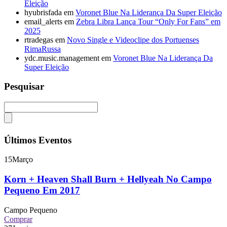
Eleição
hyubrisfada
em
Voronet Blue Na Liderança Da Super Eleição
email_alerts
em
Zebra Libra Lança Tour “Only For Fans” em
2025
rtradegas
em
Novo Single e Videoclipe dos Portuenses
RimaRussa
ydc.music.management
em
Voronet Blue Na Liderança Da
Super Eleição
Pesquisar
Últimos Eventos
15
Março
Korn + Heaven Shall Burn + Hellyeah No Campo
Pequeno Em 2017
Campo Pequeno
Comprar