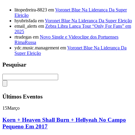
litopedreira-8823
em
Voronet Blue Na Liderança Da Super
Eleição
hyubrisfada
em
Voronet Blue Na Liderança Da Super Eleição
email_alerts
em
Zebra Libra Lança Tour “Only For Fans” em
2025
rtradegas
em
Novo Single e Videoclipe dos Portuenses
RimaRussa
ydc.music.management
em
Voronet Blue Na Liderança Da
Super Eleição
Pesquisar
Últimos Eventos
15
Março
Korn + Heaven Shall Burn + Hellyeah No Campo
Pequeno Em 2017