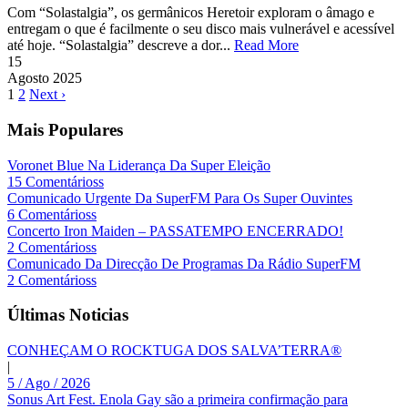
Com “Solastalgia”, os germânicos Heretoir exploram o âmago e
entregam o que é facilmente o seu disco mais vulnerável e acessível
até hoje. “Solastalgia” descreve a dor...
Read More
15
Agosto
2025
1
2
Next ›
Mais Populares
Voronet Blue Na Liderança Da Super Eleição
15 Comentárioss
Comunicado Urgente Da SuperFM Para Os Super Ouvintes
6 Comentárioss
Concerto Iron Maiden – PASSATEMPO ENCERRADO!
2 Comentárioss
Comunicado Da Direcção De Programas Da Rádio SuperFM
2 Comentárioss
Últimas Noticias
CONHEÇAM O ROCKTUGA DOS SALVA’TERRA®
|
5 / Ago / 2026
Sonus Art Fest. Enola Gay são a primeira confirmação para