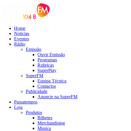
Home
Noticias
Eventos
Rádio
Emissão
Ouvir Emissão
Programas
Rubricas
SuperPlay
SuperFM
Equipa Técnica
Contactos
Publicidade
Anuncie na SuperFM
Passatempos
Loja
Produtos
Bilhetes
Merchandising
Musica