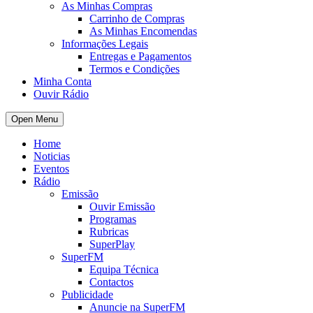
As Minhas Compras
Carrinho de Compras
As Minhas Encomendas
Informações Legais
Entregas e Pagamentos
Termos e Condições
Minha Conta
Ouvir Rádio
Open Menu
Home
Noticias
Eventos
Rádio
Emissão
Ouvir Emissão
Programas
Rubricas
SuperPlay
SuperFM
Equipa Técnica
Contactos
Publicidade
Anuncie na SuperFM