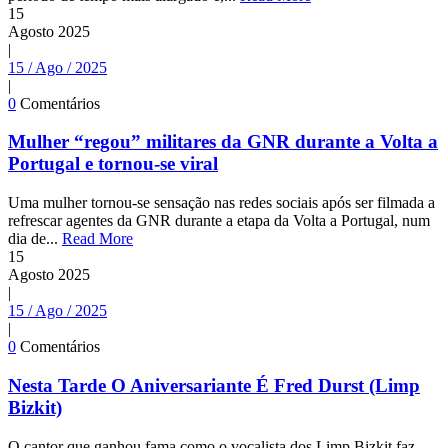
15
Agosto
2025
|
15 / Ago / 2025
|
0
Comentários
Mulher “regou” militares da GNR durante a Volta a
Portugal e tornou-se viral
Uma mulher tornou-se sensação nas redes sociais após ser filmada a
refrescar agentes da GNR durante a etapa da Volta a Portugal, num
dia de...
Read More
15
Agosto
2025
|
15 / Ago / 2025
|
0
Comentários
Nesta Tarde O Aniversariante É Fred Durst (Limp
Bizkit)
O cantor que ganhou fama como o vocalista dos Limp Bizkit faz