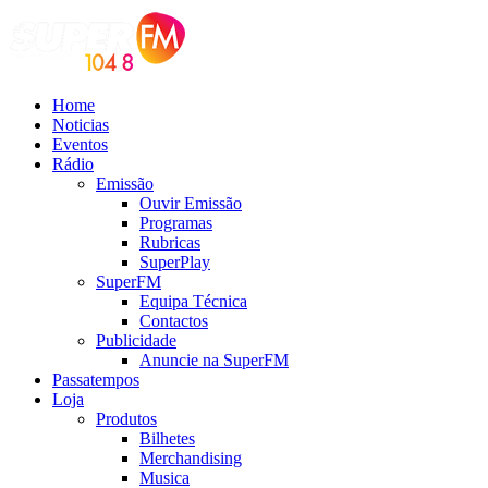
Home
Noticias
Eventos
Rádio
Emissão
Ouvir Emissão
Programas
Rubricas
SuperPlay
SuperFM
Equipa Técnica
Contactos
Publicidade
Anuncie na SuperFM
Passatempos
Loja
Produtos
Bilhetes
Merchandising
Musica