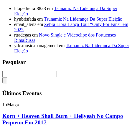
litopedreira-8823
em
Tsunamiz Na Liderança Da Super
Eleição
hyubrisfada
em
Tsunamiz Na Liderança Da Super Eleição
email_alerts
em
Zebra Libra Lança Tour “Only For Fans” em
2025
rtradegas
em
Novo Single e Videoclipe dos Portuenses
RimaRussa
ydc.music.management
em
Tsunamiz Na Liderança Da Super
Eleição
Pesquisar
Últimos Eventos
15
Março
Korn + Heaven Shall Burn + Hellyeah No Campo
Pequeno Em 2017