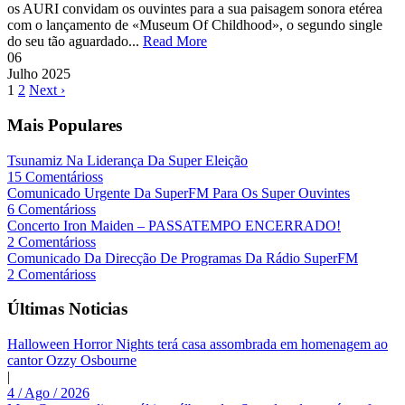
os AURI convidam os ouvintes para a sua paisagem sonora etérea
com o lançamento de «Museum Of Childhood», o segundo single
do seu tão aguardado...
Read More
06
Julho
2025
1
2
Next ›
Mais Populares
Tsunamiz Na Liderança Da Super Eleição
15 Comentárioss
Comunicado Urgente Da SuperFM Para Os Super Ouvintes
6 Comentárioss
Concerto Iron Maiden – PASSATEMPO ENCERRADO!
2 Comentárioss
Comunicado Da Direcção De Programas Da Rádio SuperFM
2 Comentárioss
Últimas Noticias
Halloween Horror Nights terá casa assombrada em homenagem ao
cantor Ozzy Osbourne
|
4 / Ago / 2026