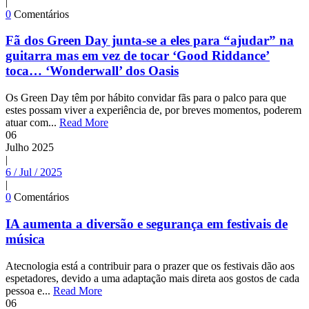
|
0
Comentários
Fã dos Green Day junta-se a eles para “ajudar” na
guitarra mas em vez de tocar ‘Good Riddance’
toca… ‘Wonderwall’ dos Oasis
Os Green Day têm por hábito convidar fãs para o palco para que
estes possam viver a experiência de, por breves momentos, poderem
atuar com...
Read More
06
Julho
2025
|
6 / Jul / 2025
|
0
Comentários
IA aumenta a diversão e segurança em festivais de
música
Atecnologia está a contribuir para o prazer que os festivais dão aos
espetadores, devido a uma adaptação mais direta aos gostos de cada
pessoa e...
Read More
06