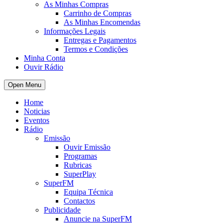
As Minhas Compras
Carrinho de Compras
As Minhas Encomendas
Informações Legais
Entregas e Pagamentos
Termos e Condições
Minha Conta
Ouvir Rádio
Open Menu
Home
Noticias
Eventos
Rádio
Emissão
Ouvir Emissão
Programas
Rubricas
SuperPlay
SuperFM
Equipa Técnica
Contactos
Publicidade
Anuncie na SuperFM