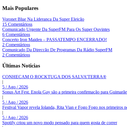
Mais Populares
Voronet Blue Na Liderança Da Super Eleição
15 Comentárioss
Comunicado Urgente Da SuperFM Para Os Super Ouvintes
6 Comentárioss
Concerto Iron Maiden – PASSATEMPO ENCERRADO!
2 Comentárioss
Comunicado Da Direcção De Programas Da Rádio SuperFM
2 Comentárioss
Últimas Noticias
CONHEÇAM O ROCKTUGA DOS SALVA’TERRA®
|
5 / Ago / 2026
Sonus Art Fest. Enola Gay são a primeira confirmação para Guimarãe
|
5 / Ago / 2026
Festival Vapor revela Iolanda, Rita Vian e Fogo Fogo nos primeiros 
|
5 / Ago / 2026
Spotify criou um novo modo pensado para quem gosta de correr