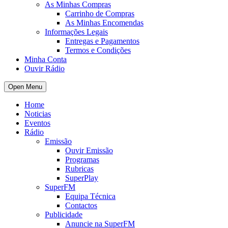
As Minhas Compras
Carrinho de Compras
As Minhas Encomendas
Informações Legais
Entregas e Pagamentos
Termos e Condições
Minha Conta
Ouvir Rádio
Open Menu
Home
Noticias
Eventos
Rádio
Emissão
Ouvir Emissão
Programas
Rubricas
SuperPlay
SuperFM
Equipa Técnica
Contactos
Publicidade
Anuncie na SuperFM