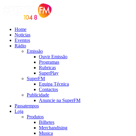
Home
Noticias
Eventos
Rádio
Emissão
Ouvir Emissão
Programas
Rubricas
SuperPlay
SuperFM
Equipa Técnica
Contactos
Publicidade
Anuncie na SuperFM
Passatempos
Loja
Produtos
Bilhetes
Merchandising
Musica