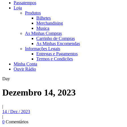
Passatempos
Loja
Produtos
Bilhetes
Merchandising
Musica
As Minhas Compras
Carrinho de Compras
As Minhas Encomendas
Informações Legais
Entregas e Pagamentos
Termos e Condições
Minha Conta
Ouvir Rádio
Day
Dezembro 14, 2023
|
14 / Dez / 2023
|
0
Comentários