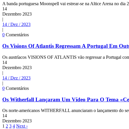
A banda portuguesa Moonspell vai estrear-se na Altice Arena no dia 
14
Dezembro
2023
|
14 / Dez / 2023
|
0
Comentários
Os Visions Of Atlantis Regressam A Portugal Em Ou
Os austríacos VISIONS OF ATLANTIS vão regressar a Portugal com 
14
Dezembro
2023
|
14 / Dez / 2023
|
0
Comentários
Os Witherfall Lançaram Um Vídeo Para O Tema «Ce
Os norte-americanos WITHERFALL anunciaram o lançamento do seu no
14
Dezembro
2023
1
2
3
4
Next ›