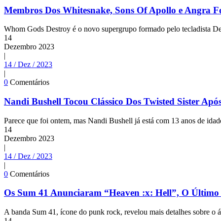
Membros Dos Whitesnake, Sons Of Apollo e Angra
Whom Gods Destroy é o novo supergrupo formado pelo tecladista Der
14
Dezembro
2023
|
14 / Dez / 2023
|
0
Comentários
Nandi Bushell Tocou Clássico Dos Twisted Sister Após
Parece que foi ontem, mas Nandi Bushell já está com 13 anos de idade
14
Dezembro
2023
|
14 / Dez / 2023
|
0
Comentários
Os Sum 41 Anunciaram “Heaven :x: Hell”, O Último
A banda Sum 41, ícone do punk rock, revelou mais detalhes sobre o ál
14