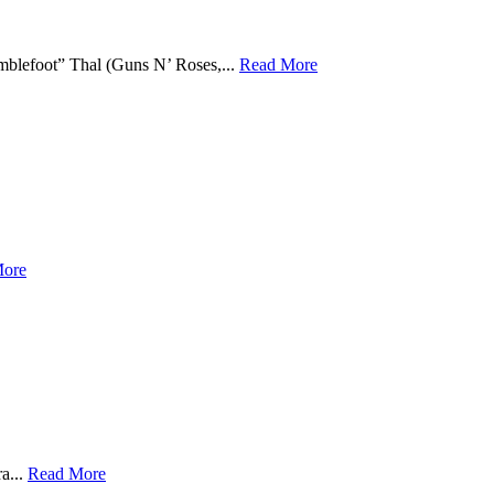
mblefoot” Thal (Guns N’ Roses,...
Read More
More
a...
Read More