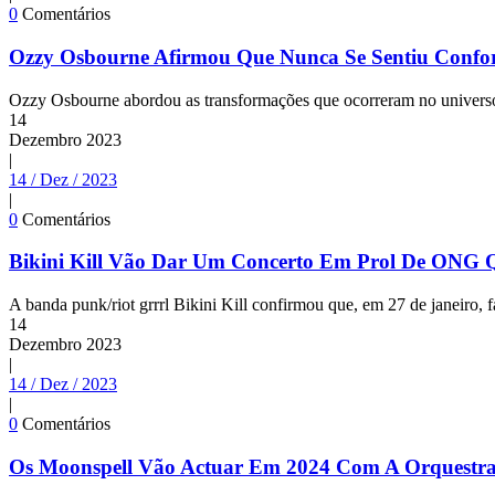
0
Comentários
Ozzy Osbourne Afirmou Que Nunca Se Sentiu Confo
Ozzy Osbourne abordou as transformações que ocorreram no universo d
14
Dezembro
2023
|
14 / Dez / 2023
|
0
Comentários
Bikini Kill Vão Dar Um Concerto Em Prol De ONG Q
A banda punk/riot grrrl Bikini Kill confirmou que, em 27 de janeiro,
14
Dezembro
2023
|
14 / Dez / 2023
|
0
Comentários
Os Moonspell Vão Actuar Em 2024 Com A Orquestra 