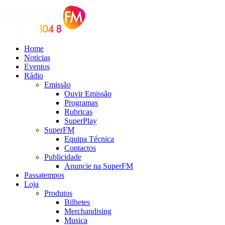
Home
Noticias
Eventos
Rádio
Emissão
Ouvir Emissão
Programas
Rubricas
SuperPlay
SuperFM
Equipa Técnica
Contactos
Publicidade
Anuncie na SuperFM
Passatempos
Loja
Produtos
Bilhetes
Merchandising
Musica