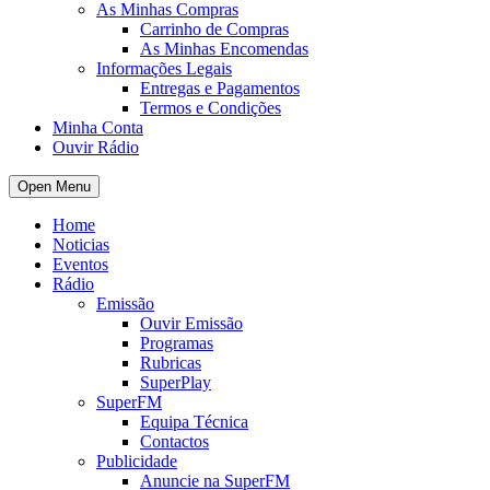
As Minhas Compras
Carrinho de Compras
As Minhas Encomendas
Informações Legais
Entregas e Pagamentos
Termos e Condições
Minha Conta
Ouvir Rádio
Open Menu
Home
Noticias
Eventos
Rádio
Emissão
Ouvir Emissão
Programas
Rubricas
SuperPlay
SuperFM
Equipa Técnica
Contactos
Publicidade
Anuncie na SuperFM