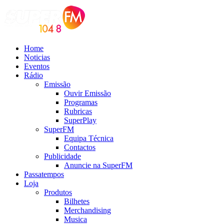
Home
Noticias
Eventos
Rádio
Emissão
Ouvir Emissão
Programas
Rubricas
SuperPlay
SuperFM
Equipa Técnica
Contactos
Publicidade
Anuncie na SuperFM
Passatempos
Loja
Produtos
Bilhetes
Merchandising
Musica