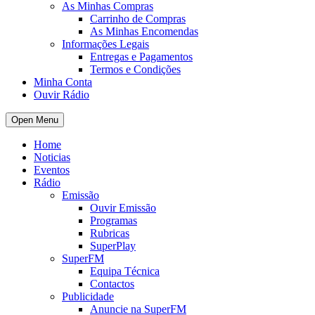
As Minhas Compras
Carrinho de Compras
As Minhas Encomendas
Informações Legais
Entregas e Pagamentos
Termos e Condições
Minha Conta
Ouvir Rádio
Open Menu
Home
Noticias
Eventos
Rádio
Emissão
Ouvir Emissão
Programas
Rubricas
SuperPlay
SuperFM
Equipa Técnica
Contactos
Publicidade
Anuncie na SuperFM