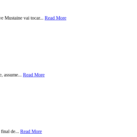
e Mustaine vai tocar...
Read More
e, assume...
Read More
final de...
Read More