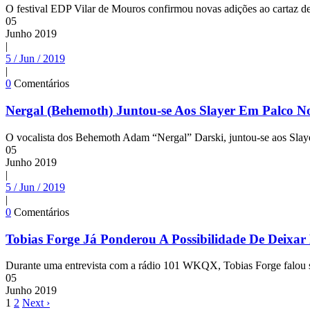
O festival EDP Vilar de Mouros confirmou novas adições ao cartaz d
05
Junho
2019
|
5 / Jun / 2019
|
0
Comentários
Nergal (Behemoth) Juntou-se Aos Slayer Em Palco N
O vocalista dos Behemoth Adam “Nergal” Darski, juntou-se aos Slayer
05
Junho
2019
|
5 / Jun / 2019
|
0
Comentários
Tobias Forge Já Ponderou A Possibilidade De Deixar 
Durante uma entrevista com a rádio 101 WKQX, Tobias Forge falou sob
05
Junho
2019
1
2
Next ›