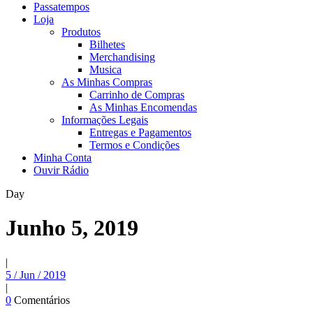
Passatempos
Loja
Produtos
Bilhetes
Merchandising
Musica
As Minhas Compras
Carrinho de Compras
As Minhas Encomendas
Informações Legais
Entregas e Pagamentos
Termos e Condições
Minha Conta
Ouvir Rádio
Day
Junho 5, 2019
|
5 / Jun / 2019
|
0
Comentários