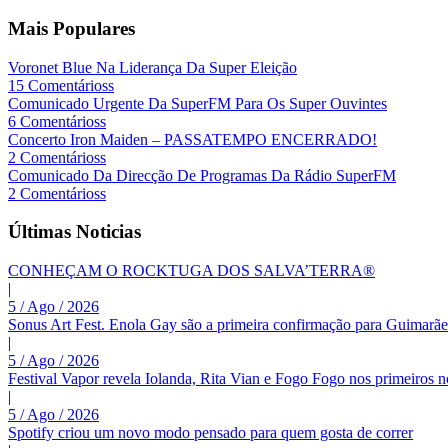
Mais Populares
Voronet Blue Na Liderança Da Super Eleição
15 Comentárioss
Comunicado Urgente Da SuperFM Para Os Super Ouvintes
6 Comentárioss
Concerto Iron Maiden – PASSATEMPO ENCERRADO!
2 Comentárioss
Comunicado Da Direcção De Programas Da Rádio SuperFM
2 Comentárioss
Últimas Noticias
CONHEÇAM O ROCKTUGA DOS SALVA’TERRA®
|
5 / Ago / 2026
Sonus Art Fest. Enola Gay são a primeira confirmação para Guimarãe
|
5 / Ago / 2026
Festival Vapor revela Iolanda, Rita Vian e Fogo Fogo nos primeiros 
|
5 / Ago / 2026
Spotify criou um novo modo pensado para quem gosta de correr