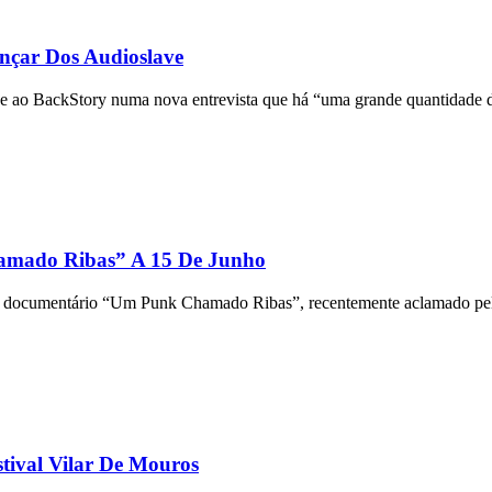
nçar Dos Audioslave
se ao BackStory numa nova entrevista que há “uma grande quantidade d
amado Ribas” A 15 De Junho
r o documentário “Um Punk Chamado Ribas”, recentemente aclamado pela 
tival Vilar De Mouros