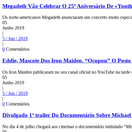
Megadeth Vão Celebrar O 25º Aniversário De «Yout
Os norte-americanos Megadeth anunciaram um concerto muito especial
05
Junho
2019
|
5 / Jun / 2019
|
0
Comentários
Eddie, Mascote Dos Iron Maiden, “Ocupou” O Posto
Os Iron Maiden publicaram no seu canal oficial no YouTube na tarde d
05
Junho
2019
|
5 / Jun / 2019
|
0
Comentários
Divulgado 1º trailer Do Documentário Sobre Michael
No dia 4 de julho chegará aos cinemas o documentário intitulado “Mis
05