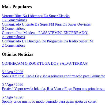
Mais Populares
Voronet Blue Na Liderança Da Super Eleição
15 Comentárioss
Comunicado Urgente Da SuperFM Para Os Super Ouvintes
6 Comentárioss
Concerto Iron Maiden – PASSATEMPO ENCERRADO!
2 Comentárioss
Comunicado Da Direcção De Programas Da Rádio SuperFM
2 Comentárioss
Últimas Noticias
CONHEÇAM O ROCKTUGA DOS SALVA’TERRA®
|
5 / Ago / 2026
Sonus Art Fest. Enola Gay são a primeira confirmação para Guimarãe
|
5 / Ago / 2026
Festival Vapor revela Iolanda, Rita Vian e Fogo Fogo nos primeiros 
|
5 / Ago / 2026
Spotify criou um novo modo pensado para quem gosta de correr