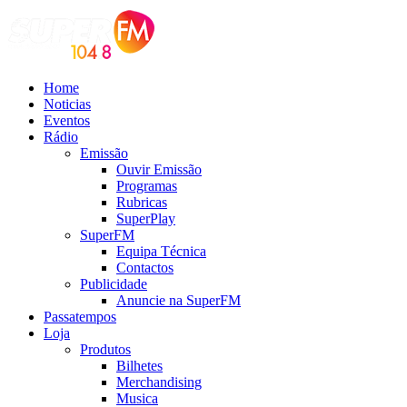
Home
Noticias
Eventos
Rádio
Emissão
Ouvir Emissão
Programas
Rubricas
SuperPlay
SuperFM
Equipa Técnica
Contactos
Publicidade
Anuncie na SuperFM
Passatempos
Loja
Produtos
Bilhetes
Merchandising
Musica