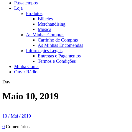
Passatempos
Loja
Produtos
Bilhetes
Merchandising
Musica
As Minhas Compras
Carrinho de Compras
As Minhas Encomendas
Informações Legais
Entregas e Pagamentos
Termos e Condições
Minha Conta
Ouvir Rádio
Day
Maio 10, 2019
|
10 / Mai / 2019
|
0
Comentários