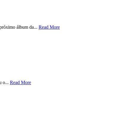
 próximo álbum da...
Read More
u o...
Read More