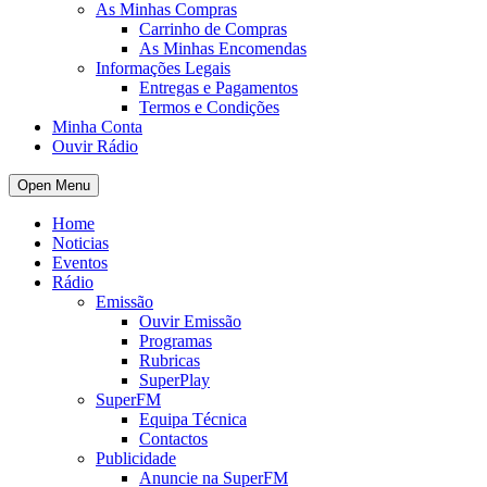
As Minhas Compras
Carrinho de Compras
As Minhas Encomendas
Informações Legais
Entregas e Pagamentos
Termos e Condições
Minha Conta
Ouvir Rádio
Open Menu
Home
Noticias
Eventos
Rádio
Emissão
Ouvir Emissão
Programas
Rubricas
SuperPlay
SuperFM
Equipa Técnica
Contactos
Publicidade
Anuncie na SuperFM