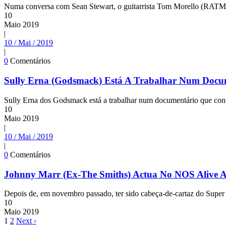
Numa conversa com Sean Stewart, o guitarrista Tom Morello (RATM, 
10
Maio
2019
|
10 / Mai / 2019
|
0
Comentários
Sully Erna (Godsmack) Está A Trabalhar Num Docu
Sully Erna dos Godsmack está a trabalhar num documentário que conta
10
Maio
2019
|
10 / Mai / 2019
|
0
Comentários
Johnny Marr (Ex-The Smiths) Actua No NOS Alive A
Depois de, em novembro passado, ter sido cabeça-de-cartaz do Super 
10
Maio
2019
1
2
Next ›