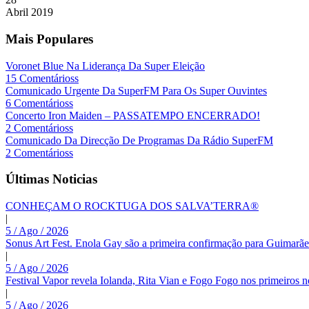
Abril
2019
Mais Populares
Voronet Blue Na Liderança Da Super Eleição
15 Comentárioss
Comunicado Urgente Da SuperFM Para Os Super Ouvintes
6 Comentárioss
Concerto Iron Maiden – PASSATEMPO ENCERRADO!
2 Comentárioss
Comunicado Da Direcção De Programas Da Rádio SuperFM
2 Comentárioss
Últimas Noticias
CONHEÇAM O ROCKTUGA DOS SALVA’TERRA®
|
5 / Ago / 2026
Sonus Art Fest. Enola Gay são a primeira confirmação para Guimarãe
|
5 / Ago / 2026
Festival Vapor revela Iolanda, Rita Vian e Fogo Fogo nos primeiros 
|
5 / Ago / 2026