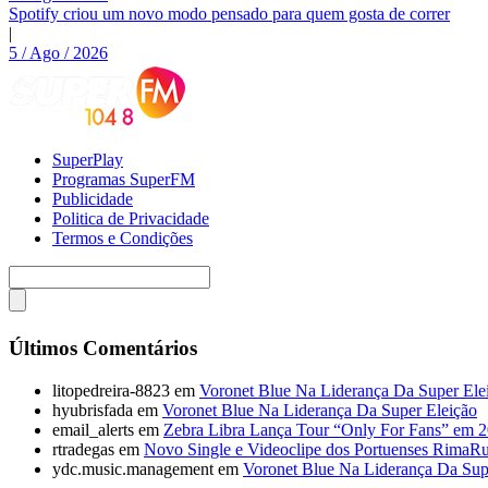
Spotify criou um novo modo pensado para quem gosta de correr
|
5 / Ago / 2026
SuperPlay
Programas SuperFM
Publicidade
Politica de Privacidade
Termos e Condições
Últimos Comentários
litopedreira-8823
em
Voronet Blue Na Liderança Da Super Ele
hyubrisfada
em
Voronet Blue Na Liderança Da Super Eleição
email_alerts
em
Zebra Libra Lança Tour “Only For Fans” em 
rtradegas
em
Novo Single e Videoclipe dos Portuenses RimaR
ydc.music.management
em
Voronet Blue Na Liderança Da Sup