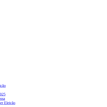
ição
2025
ussa
er Eleição