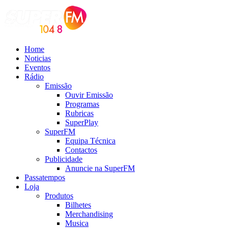
Home
Noticias
Eventos
Rádio
Emissão
Ouvir Emissão
Programas
Rubricas
SuperPlay
SuperFM
Equipa Técnica
Contactos
Publicidade
Anuncie na SuperFM
Passatempos
Loja
Produtos
Bilhetes
Merchandising
Musica