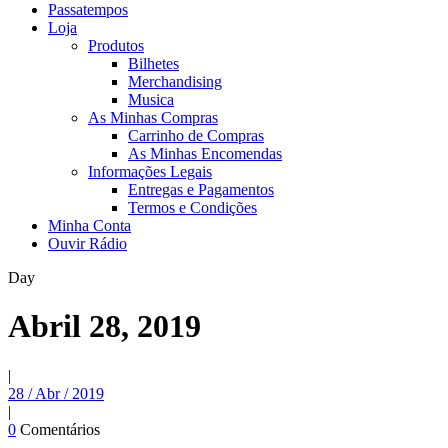
Passatempos
Loja
Produtos
Bilhetes
Merchandising
Musica
As Minhas Compras
Carrinho de Compras
As Minhas Encomendas
Informações Legais
Entregas e Pagamentos
Termos e Condições
Minha Conta
Ouvir Rádio
Day
Abril 28, 2019
|
28 / Abr / 2019
|
0
Comentários