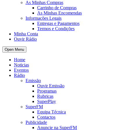
As Minhas Compras
Carrinho de Compras
As Minhas Encomendas
Informações Legais
Entregas e Pagamentos
Termos e Condições
Minha Conta
Ouvir Rádio
Open Menu
Home
Noticias
Eventos
Rádio
Emissão
Ouvir Emissão
Programas
Rubricas
SuperPlay
SuperFM
Equipa Técnica
Contactos
Publicidade
Anuncie na SuperFM