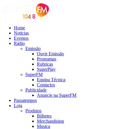
Home
Noticias
Eventos
Rádio
Emissão
Ouvir Emissão
Programas
Rubricas
SuperPlay
SuperFM
Equipa Técnica
Contactos
Publicidade
Anuncie na SuperFM
Passatempos
Loja
Produtos
Bilhetes
Merchandising
Musica