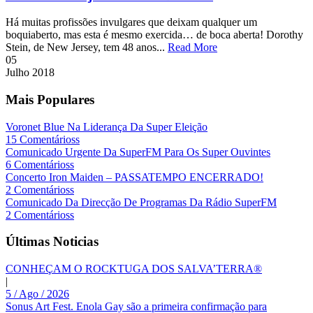
Há muitas profissões invulgares que deixam qualquer um
boquiaberto, mas esta é mesmo exercida… de boca aberta! Dorothy
Stein, de New Jersey, tem 48 anos...
Read More
05
Julho
2018
Mais Populares
Voronet Blue Na Liderança Da Super Eleição
15 Comentárioss
Comunicado Urgente Da SuperFM Para Os Super Ouvintes
6 Comentárioss
Concerto Iron Maiden – PASSATEMPO ENCERRADO!
2 Comentárioss
Comunicado Da Direcção De Programas Da Rádio SuperFM
2 Comentárioss
Últimas Noticias
CONHEÇAM O ROCKTUGA DOS SALVA’TERRA®
|
5 / Ago / 2026
Sonus Art Fest. Enola Gay são a primeira confirmação para