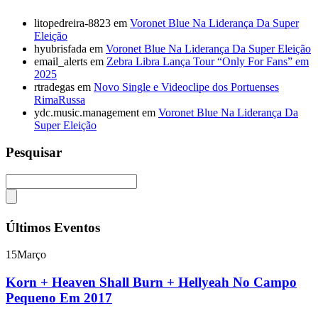
litopedreira-8823
em
Voronet Blue Na Liderança Da Super
Eleição
hyubrisfada
em
Voronet Blue Na Liderança Da Super Eleição
email_alerts
em
Zebra Libra Lança Tour “Only For Fans” em
2025
rtradegas
em
Novo Single e Videoclipe dos Portuenses
RimaRussa
ydc.music.management
em
Voronet Blue Na Liderança Da
Super Eleição
Pesquisar
Últimos Eventos
15
Março
Korn + Heaven Shall Burn + Hellyeah No Campo
Pequeno Em 2017