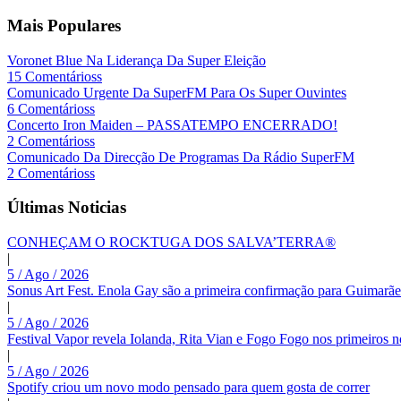
Mais Populares
Voronet Blue Na Liderança Da Super Eleição
15 Comentárioss
Comunicado Urgente Da SuperFM Para Os Super Ouvintes
6 Comentárioss
Concerto Iron Maiden – PASSATEMPO ENCERRADO!
2 Comentárioss
Comunicado Da Direcção De Programas Da Rádio SuperFM
2 Comentárioss
Últimas Noticias
CONHEÇAM O ROCKTUGA DOS SALVA’TERRA®
|
5 / Ago / 2026
Sonus Art Fest. Enola Gay são a primeira confirmação para Guimarãe
|
5 / Ago / 2026
Festival Vapor revela Iolanda, Rita Vian e Fogo Fogo nos primeiros 
|
5 / Ago / 2026
Spotify criou um novo modo pensado para quem gosta de correr