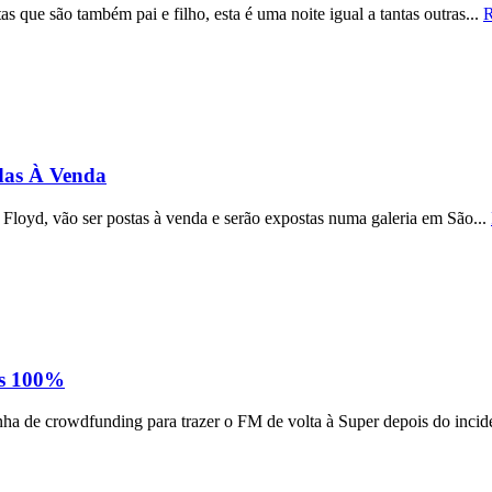
 que são também pai e filho, esta é uma noite igual a tantas outras...
R
das À Venda
k Floyd, vão ser postas à venda e serão expostas numa galeria em São...
s 100%
a de crowdfunding para trazer o FM de volta à Super depois do incide