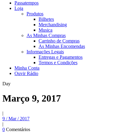
Passatempos
Loja
Produtos
Bilhetes
Merchandising
Musica
As Minhas Compras
Carrinho de Compras
As Minhas Encomendas
Informações Legais
Entregas e Pagamentos
Termos e Condições
Minha Conta
Ouvir Rádio
Day
Março 9, 2017
|
9 / Mar / 2017
|
0
Comentários