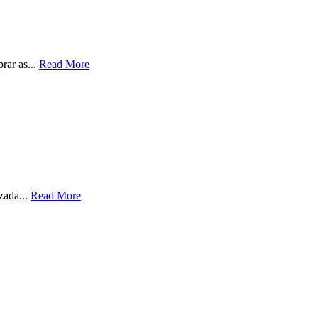
rar as...
Read More
zada...
Read More