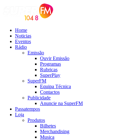
Home
Noticias
Eventos
Rádio
Emissão
Ouvir Emissão
Programas
Rubricas
SuperPlay
SuperFM
Equipa Técnica
Contactos
Publicidade
Anuncie na SuperFM
Passatempos
Loja
Produtos
Bilhetes
Merchandising
Musica