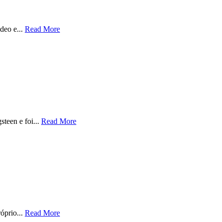
deo e...
Read More
teen e foi...
Read More
óprio...
Read More