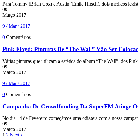
Para Tommy (Brian Cox) e Austin (Emile Hirsch), dois médicos legistas
09
Março
2017
|
9 / Mar / 2017
|
0
Comentários
Pink Floyd: Pinturas De “The Wall” Vão Ser Coloca
Várias pinturas que utilizam a estética do álbum “The Wall”, dos Pin
09
Março
2017
|
9 / Mar / 2017
|
0
Comentários
Campanha De Crowdfunding Da SuperFM Atinge O
No dia 14 de Fevereiro começámos uma odisseia com a nossa campanh
09
Março
2017
1
2
Next ›