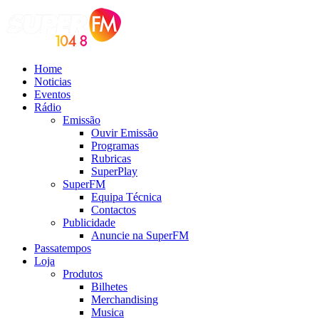
Home
Noticias
Eventos
Rádio
Emissão
Ouvir Emissão
Programas
Rubricas
SuperPlay
SuperFM
Equipa Técnica
Contactos
Publicidade
Anuncie na SuperFM
Passatempos
Loja
Produtos
Bilhetes
Merchandising
Musica