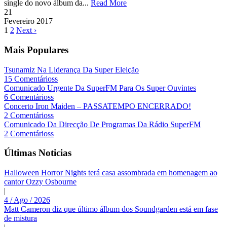
single do novo álbum da...
Read More
21
Fevereiro
2017
1
2
Next ›
Mais Populares
Tsunamiz Na Liderança Da Super Eleição
15 Comentárioss
Comunicado Urgente Da SuperFM Para Os Super Ouvintes
6 Comentárioss
Concerto Iron Maiden – PASSATEMPO ENCERRADO!
2 Comentárioss
Comunicado Da Direcção De Programas Da Rádio SuperFM
2 Comentárioss
Últimas Noticias
Halloween Horror Nights terá casa assombrada em homenagem ao
cantor Ozzy Osbourne
|
4 / Ago / 2026
Matt Cameron diz que último álbum dos Soundgarden está em fase
de mistura