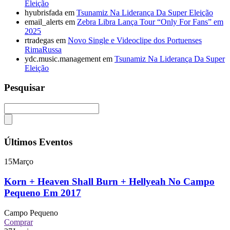
Eleição
hyubrisfada
em
Tsunamiz Na Liderança Da Super Eleição
email_alerts
em
Zebra Libra Lança Tour “Only For Fans” em
2025
rtradegas
em
Novo Single e Videoclipe dos Portuenses
RimaRussa
ydc.music.management
em
Tsunamiz Na Liderança Da Super
Eleição
Pesquisar
Últimos Eventos
15
Março
Korn + Heaven Shall Burn + Hellyeah No Campo
Pequeno Em 2017
Campo Pequeno
Comprar