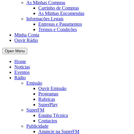
As Minhas Compras
Carrinho de Compras
As Minhas Encomendas
Informações Legais
Entregas e Pagamentos
Termos e Condições
Minha Conta
Ouvir Rádio
Open Menu
Home
Noticias
Eventos
Rádio
Emissão
Ouvir Emissão
Programas
Rubricas
SuperPlay
SuperFM
Equipa Técnica
Contactos
Publicidade
Anuncie na SuperFM