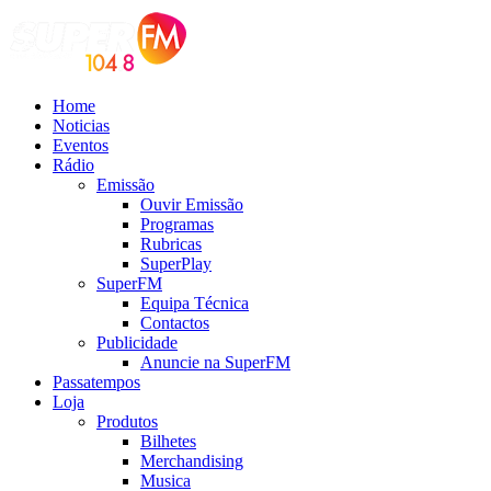
Home
Noticias
Eventos
Rádio
Emissão
Ouvir Emissão
Programas
Rubricas
SuperPlay
SuperFM
Equipa Técnica
Contactos
Publicidade
Anuncie na SuperFM
Passatempos
Loja
Produtos
Bilhetes
Merchandising
Musica