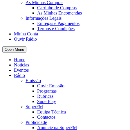
As Minhas Compras
Carrinho de Compras
As Minhas Encomendas
Informações Legais
Entregas e Pagamentos
Termos e Condições
Minha Conta
Ouvir Rádio
Open Menu
Home
Noticias
Eventos
Rádio
Emissão
Ouvir Emissão
Programas
Rubricas
SuperPlay
SuperFM
Equipa Técnica
Contactos
Publicidade
Anuncie na SuperFM