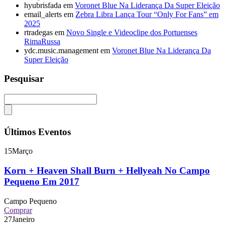
hyubrisfada
em
Voronet Blue Na Liderança Da Super Eleição
email_alerts
em
Zebra Libra Lança Tour “Only For Fans” em
2025
rtradegas
em
Novo Single e Videoclipe dos Portuenses
RimaRussa
ydc.music.management
em
Voronet Blue Na Liderança Da
Super Eleição
Pesquisar
Últimos Eventos
15
Março
Korn + Heaven Shall Burn + Hellyeah No Campo
Pequeno Em 2017
Campo Pequeno
Comprar
27
Janeiro