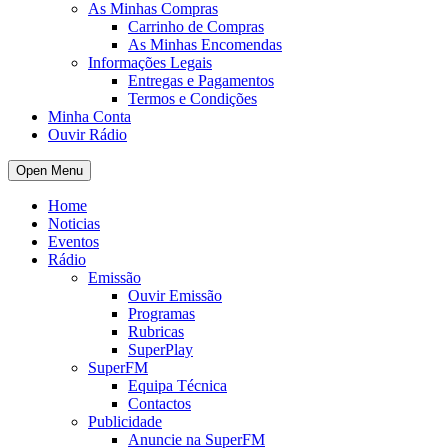
As Minhas Compras
Carrinho de Compras
As Minhas Encomendas
Informações Legais
Entregas e Pagamentos
Termos e Condições
Minha Conta
Ouvir Rádio
Open Menu
Home
Noticias
Eventos
Rádio
Emissão
Ouvir Emissão
Programas
Rubricas
SuperPlay
SuperFM
Equipa Técnica
Contactos
Publicidade
Anuncie na SuperFM