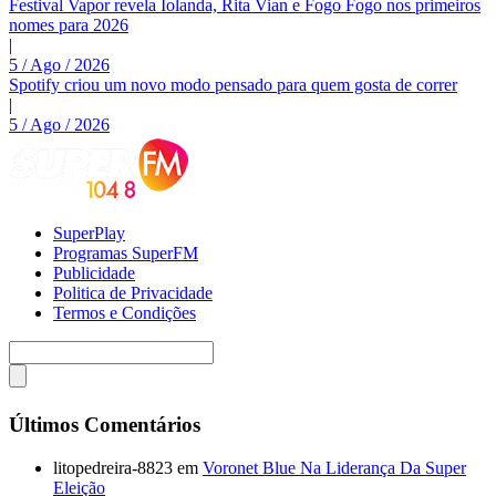
Festival Vapor revela Iolanda, Rita Vian e Fogo Fogo nos primeiros
nomes para 2026
|
5 / Ago / 2026
Spotify criou um novo modo pensado para quem gosta de correr
|
5 / Ago / 2026
SuperPlay
Programas SuperFM
Publicidade
Politica de Privacidade
Termos e Condições
Últimos Comentários
litopedreira-8823
em
Voronet Blue Na Liderança Da Super
Eleição