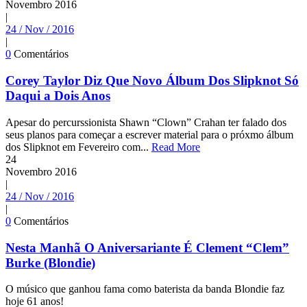
Novembro
2016
|
24 / Nov / 2016
|
0
Comentários
Corey Taylor Diz Que Novo Álbum Dos Slipknot Só
Daqui a Dois Anos
Apesar do percurssionista Shawn “Clown” Crahan ter falado dos
seus planos para começar a escrever material para o próxmo álbum
dos Slipknot em Fevereiro com...
Read More
24
Novembro
2016
|
24 / Nov / 2016
|
0
Comentários
Nesta Manhã O Aniversariante É Clement “Clem”
Burke (Blondie)
O músico que ganhou fama como baterista da banda Blondie faz
hoje 61 anos!