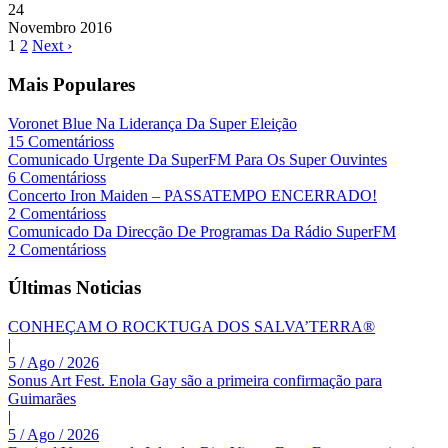
24
Novembro
2016
1
2
Next ›
Mais Populares
Voronet Blue Na Liderança Da Super Eleição
15 Comentárioss
Comunicado Urgente Da SuperFM Para Os Super Ouvintes
6 Comentárioss
Concerto Iron Maiden – PASSATEMPO ENCERRADO!
2 Comentárioss
Comunicado Da Direcção De Programas Da Rádio SuperFM
2 Comentárioss
Últimas Noticias
CONHEÇAM O ROCKTUGA DOS SALVA’TERRA®
|
5 / Ago / 2026
Sonus Art Fest. Enola Gay são a primeira confirmação para
Guimarães
|
5 / Ago / 2026