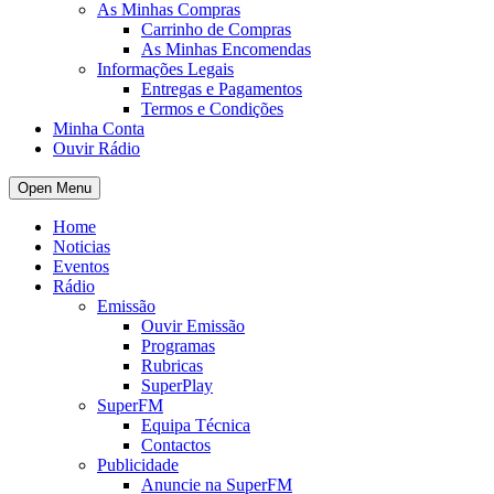
As Minhas Compras
Carrinho de Compras
As Minhas Encomendas
Informações Legais
Entregas e Pagamentos
Termos e Condições
Minha Conta
Ouvir Rádio
Open Menu
Home
Noticias
Eventos
Rádio
Emissão
Ouvir Emissão
Programas
Rubricas
SuperPlay
SuperFM
Equipa Técnica
Contactos
Publicidade
Anuncie na SuperFM