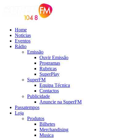
Home
Noticias
Eventos
Rádio
Emissão
Ouvir Emissão
Programas
Rubricas
SuperPlay
SuperFM
Equipa Técnica
Contactos
Publicidade
Anuncie na SuperFM
Passatempos
Loja
Produtos
Bilhetes
Merchandising
Musica