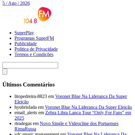
5 / Ago / 2026
SuperPlay
Programas SuperFM
Publicidade
Politica de Privacidade
Termos e Condições
Últimos Comentários
litopedreira-8823
em
Voronet Blue Na Liderança Da Super
Eleição
hyubrisfada
em
Voronet Blue Na Liderança Da Super Eleição
email_alerts
em
Zebra Libra Lança Tour “Only For Fans” em
2025
rtradegas
em
Novo Single e Videoclipe dos Portuenses
RimaRussa
ydc.music.management
em
Voronet Blue Na Liderança Da