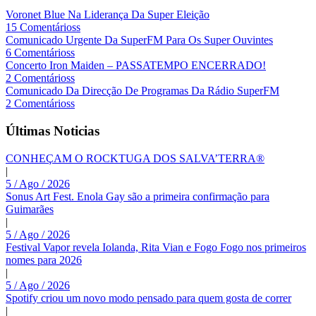
Voronet Blue Na Liderança Da Super Eleição
15 Comentárioss
Comunicado Urgente Da SuperFM Para Os Super Ouvintes
6 Comentárioss
Concerto Iron Maiden – PASSATEMPO ENCERRADO!
2 Comentárioss
Comunicado Da Direcção De Programas Da Rádio SuperFM
2 Comentárioss
Últimas Noticias
CONHEÇAM O ROCKTUGA DOS SALVA’TERRA®
|
5 / Ago / 2026
Sonus Art Fest. Enola Gay são a primeira confirmação para
Guimarães
|
5 / Ago / 2026
Festival Vapor revela Iolanda, Rita Vian e Fogo Fogo nos primeiros
nomes para 2026
|
5 / Ago / 2026
Spotify criou um novo modo pensado para quem gosta de correr
|