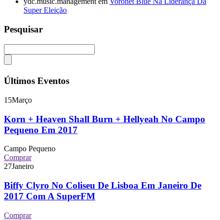
ydc.music.management
em
Voronet Blue Na Liderança Da
Super Eleição
Pesquisar
Últimos Eventos
15
Março
Korn + Heaven Shall Burn + Hellyeah No Campo
Pequeno Em 2017
Campo Pequeno
Comprar
27
Janeiro
Biffy Clyro No Coliseu De Lisboa Em Janeiro De
2017 Com A SuperFM
Comprar