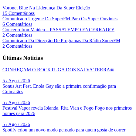
Voronet Blue Na Liderança Da Super Eleição
15 Comentárioss
Comunicado Urgente Da SuperFM Para Os Super Ouvintes
6 Comentárioss
Concerto Iron Maiden – PASSATEMPO ENCERRADO!
2 Comentárioss
Comunicado Da Direcção De Programas Da Rádio SuperFM
2 Comentárioss
Últimas Noticias
CONHEÇAM O ROCKTUGA DOS SALVA’TERRA®
|
5 / Ago / 2026
Sonus Art Fest. Enola Gay são a primeira confirmação para
Guimarães
|
5 / Ago / 2026
Festival Vapor revela Iolanda, Rita Vian e Fogo Fogo nos primeiros
nomes para 2026
|
5 / Ago / 2026
Spotify criou um novo modo pensado para quem gosta de correr
|