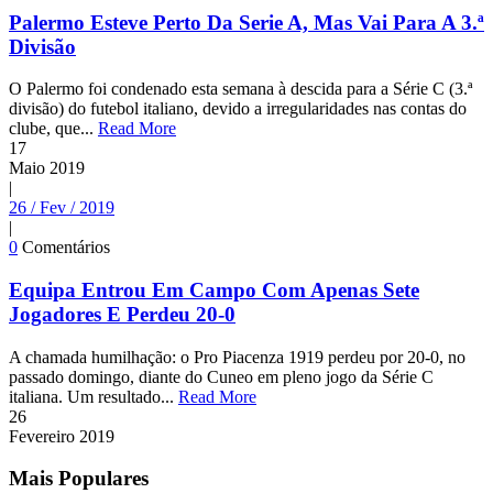
Palermo Esteve Perto Da Serie A, Mas Vai Para A 3.ª
Divisão
O Palermo foi condenado esta semana à descida para a Série C (3.ª
divisão) do futebol italiano, devido a irregularidades nas contas do
clube, que...
Read More
17
Maio
2019
|
26 / Fev / 2019
|
0
Comentários
Equipa Entrou Em Campo Com Apenas Sete
Jogadores E Perdeu 20-0
A chamada humilhação: o Pro Piacenza 1919 perdeu por 20-0, no
passado domingo, diante do Cuneo em pleno jogo da Série C
italiana. Um resultado...
Read More
26
Fevereiro
2019
Mais Populares