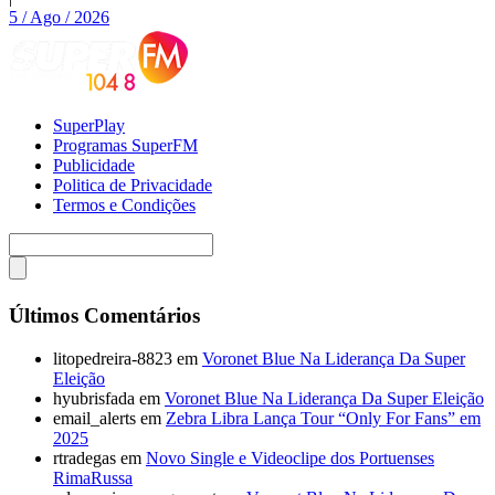
5 / Ago / 2026
SuperPlay
Programas SuperFM
Publicidade
Politica de Privacidade
Termos e Condições
Últimos Comentários
litopedreira-8823
em
Voronet Blue Na Liderança Da Super
Eleição
hyubrisfada
em
Voronet Blue Na Liderança Da Super Eleição
email_alerts
em
Zebra Libra Lança Tour “Only For Fans” em
2025
rtradegas
em
Novo Single e Videoclipe dos Portuenses
RimaRussa