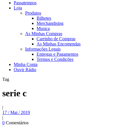
Passatempos
Loja
Produtos
Bilhetes
Merchandising
Musica
As Minhas Compras
Carrinho de Compras
As Minhas Encomendas
Informações Legais
Entregas e Pagamentos
Termos e Condições
Minha Conta
Ouvir Rádio
Tag
serie c
|
17 / Mai / 2019
|
0
Comentários