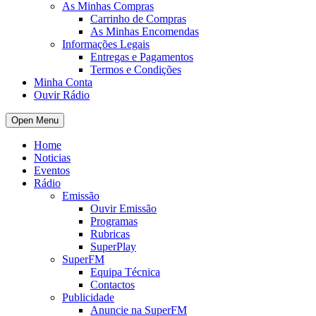
As Minhas Compras
Carrinho de Compras
As Minhas Encomendas
Informações Legais
Entregas e Pagamentos
Termos e Condições
Minha Conta
Ouvir Rádio
Open Menu
Home
Noticias
Eventos
Rádio
Emissão
Ouvir Emissão
Programas
Rubricas
SuperPlay
SuperFM
Equipa Técnica
Contactos
Publicidade
Anuncie na SuperFM