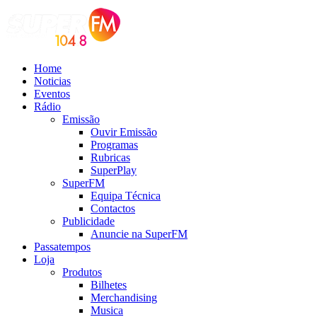
Home
Noticias
Eventos
Rádio
Emissão
Ouvir Emissão
Programas
Rubricas
SuperPlay
SuperFM
Equipa Técnica
Contactos
Publicidade
Anuncie na SuperFM
Passatempos
Loja
Produtos
Bilhetes
Merchandising
Musica