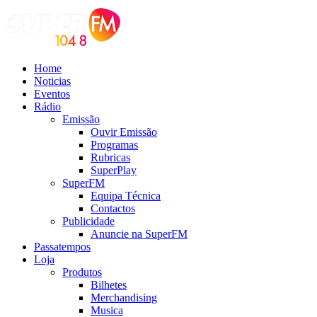
Home
Noticias
Eventos
Rádio
Emissão
Ouvir Emissão
Programas
Rubricas
SuperPlay
SuperFM
Equipa Técnica
Contactos
Publicidade
Anuncie na SuperFM
Passatempos
Loja
Produtos
Bilhetes
Merchandising
Musica