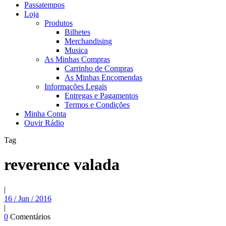
Passatempos
Loja
Produtos
Bilhetes
Merchandising
Musica
As Minhas Compras
Carrinho de Compras
As Minhas Encomendas
Informações Legais
Entregas e Pagamentos
Termos e Condições
Minha Conta
Ouvir Rádio
Tag
reverence valada
|
16 / Jun / 2016
|
0
Comentários