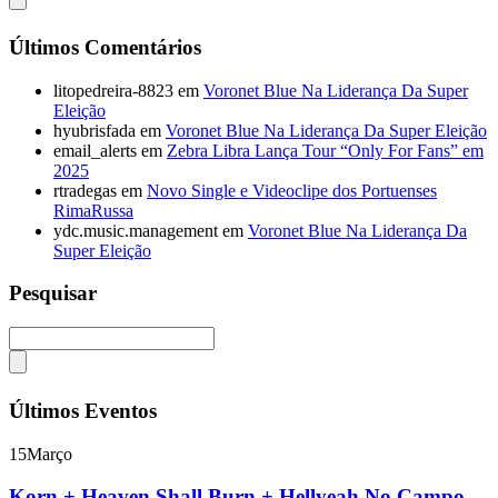
Últimos Comentários
litopedreira-8823
em
Voronet Blue Na Liderança Da Super
Eleição
hyubrisfada
em
Voronet Blue Na Liderança Da Super Eleição
email_alerts
em
Zebra Libra Lança Tour “Only For Fans” em
2025
rtradegas
em
Novo Single e Videoclipe dos Portuenses
RimaRussa
ydc.music.management
em
Voronet Blue Na Liderança Da
Super Eleição
Pesquisar
Últimos Eventos
15
Março
Korn + Heaven Shall Burn + Hellyeah No Campo