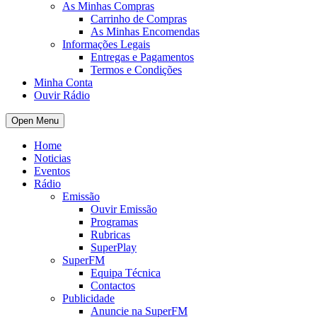
As Minhas Compras
Carrinho de Compras
As Minhas Encomendas
Informações Legais
Entregas e Pagamentos
Termos e Condições
Minha Conta
Ouvir Rádio
Open Menu
Home
Noticias
Eventos
Rádio
Emissão
Ouvir Emissão
Programas
Rubricas
SuperPlay
SuperFM
Equipa Técnica
Contactos
Publicidade
Anuncie na SuperFM