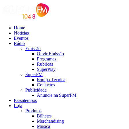
Home
Noticias
Eventos
Rádio
Emissão
Ouvir Emissão
Programas
Rubricas
SuperPlay
SuperFM
Equipa Técnica
Contactos
Publicidade
Anuncie na SuperFM
Passatempos
Loja
Produtos
Bilhetes
Merchandising
Musica