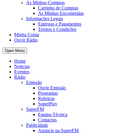
As Minhas Compras
Carrinho de Compras
As Minhas Encomendas
Informações Legais
Entregas e Pagamentos
Termos e Condições
Minha Conta
Ouvir Rádio
Open Menu
Home
Noticias
Eventos
Rádio
Emissão
Ouvir Emissão
Programas
Rubricas
SuperPlay
SuperFM
Equipa Técnica
Contactos
Publicidade
Anuncie na SuperFM