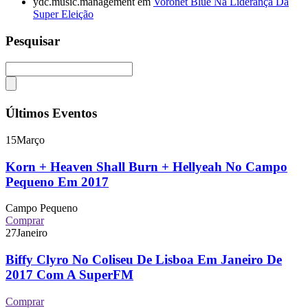
ydc.music.management
em
Voronet Blue Na Liderança Da
Super Eleição
Pesquisar
Últimos Eventos
15
Março
Korn + Heaven Shall Burn + Hellyeah No Campo
Pequeno Em 2017
Campo Pequeno
Comprar
27
Janeiro
Biffy Clyro No Coliseu De Lisboa Em Janeiro De
2017 Com A SuperFM
Comprar