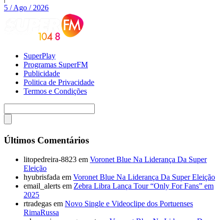
5 / Ago / 2026
SuperPlay
Programas SuperFM
Publicidade
Politica de Privacidade
Termos e Condições
Últimos Comentários
litopedreira-8823
em
Voronet Blue Na Liderança Da Super
Eleição
hyubrisfada
em
Voronet Blue Na Liderança Da Super Eleição
email_alerts
em
Zebra Libra Lança Tour “Only For Fans” em
2025
rtradegas
em
Novo Single e Videoclipe dos Portuenses
RimaRussa