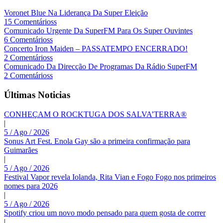
Voronet Blue Na Liderança Da Super Eleição
15 Comentárioss
Comunicado Urgente Da SuperFM Para Os Super Ouvintes
6 Comentárioss
Concerto Iron Maiden – PASSATEMPO ENCERRADO!
2 Comentárioss
Comunicado Da Direcção De Programas Da Rádio SuperFM
2 Comentárioss
Últimas Noticias
CONHEÇAM O ROCKTUGA DOS SALVA’TERRA®
|
5 / Ago / 2026
Sonus Art Fest. Enola Gay são a primeira confirmação para
Guimarães
|
5 / Ago / 2026
Festival Vapor revela Iolanda, Rita Vian e Fogo Fogo nos primeiros
nomes para 2026
|
5 / Ago / 2026
Spotify criou um novo modo pensado para quem gosta de correr
|