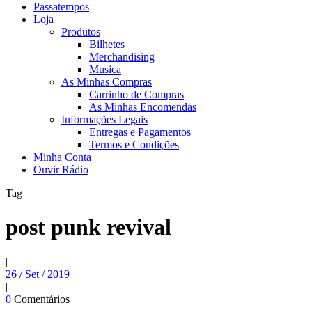
Passatempos
Loja
Produtos
Bilhetes
Merchandising
Musica
As Minhas Compras
Carrinho de Compras
As Minhas Encomendas
Informações Legais
Entregas e Pagamentos
Termos e Condições
Minha Conta
Ouvir Rádio
Tag
post punk revival
|
26 / Set / 2019
|
0
Comentários