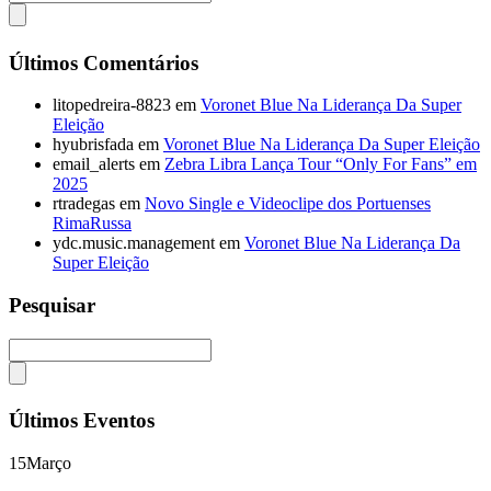
Últimos Comentários
litopedreira-8823
em
Voronet Blue Na Liderança Da Super
Eleição
hyubrisfada
em
Voronet Blue Na Liderança Da Super Eleição
email_alerts
em
Zebra Libra Lança Tour “Only For Fans” em
2025
rtradegas
em
Novo Single e Videoclipe dos Portuenses
RimaRussa
ydc.music.management
em
Voronet Blue Na Liderança Da
Super Eleição
Pesquisar
Últimos Eventos
15
Março