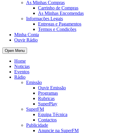
As Minhas Compras
Carrinho de Compras
As Minhas Encomendas
Informações Legais
Entregas e Pagamentos
Termos e Condições
Minha Conta
Ouvir Rádio
Open Menu
Home
Noticias
Eventos
Rádio
Emissão
Ouvir Emissão
Programas
Rubricas
SuperPlay
SuperFM
Equipa Técnica
Contactos
Publicidade
Anuncie na SuperFM