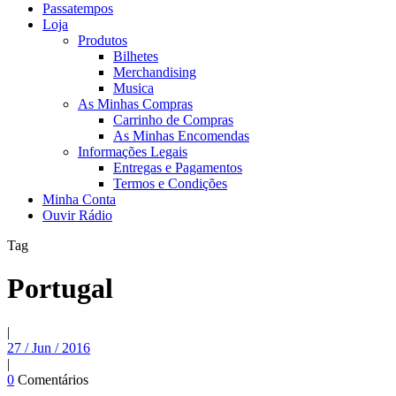
Passatempos
Loja
Produtos
Bilhetes
Merchandising
Musica
As Minhas Compras
Carrinho de Compras
As Minhas Encomendas
Informações Legais
Entregas e Pagamentos
Termos e Condições
Minha Conta
Ouvir Rádio
Tag
Portugal
|
27 / Jun / 2016
|
0
Comentários