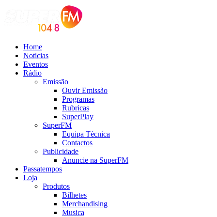
Home
Noticias
Eventos
Rádio
Emissão
Ouvir Emissão
Programas
Rubricas
SuperPlay
SuperFM
Equipa Técnica
Contactos
Publicidade
Anuncie na SuperFM
Passatempos
Loja
Produtos
Bilhetes
Merchandising
Musica