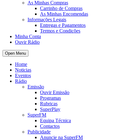
As Minhas Compras
Carrinho de Compras
As Minhas Encomendas
Informações Legais
Entregas e Pagamentos
Termos e Condições
Minha Conta
Ouvir Rádio
Open Menu
Home
Noticias
Eventos
Rádio
Emissão
Ouvir Emissão
Programas
Rubricas
SuperPlay
SuperFM
Equipa Técnica
Contactos
Publicidade
Anuncie na SuperFM