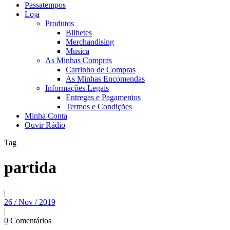
Passatempos
Loja
Produtos
Bilhetes
Merchandising
Musica
As Minhas Compras
Carrinho de Compras
As Minhas Encomendas
Informações Legais
Entregas e Pagamentos
Termos e Condições
Minha Conta
Ouvir Rádio
Tag
partida
|
26 / Nov / 2019
|
0
Comentários