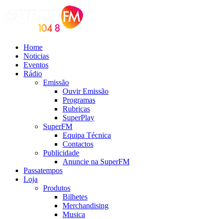
Home
Noticias
Eventos
Rádio
Emissão
Ouvir Emissão
Programas
Rubricas
SuperPlay
SuperFM
Equipa Técnica
Contactos
Publicidade
Anuncie na SuperFM
Passatempos
Loja
Produtos
Bilhetes
Merchandising
Musica