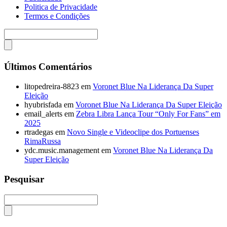
Politica de Privacidade
Termos e Condições
Últimos Comentários
litopedreira-8823
em
Voronet Blue Na Liderança Da Super
Eleição
hyubrisfada
em
Voronet Blue Na Liderança Da Super Eleição
email_alerts
em
Zebra Libra Lança Tour “Only For Fans” em
2025
rtradegas
em
Novo Single e Videoclipe dos Portuenses
RimaRussa
ydc.music.management
em
Voronet Blue Na Liderança Da
Super Eleição
Pesquisar