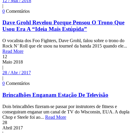
12 / Mai / 2018
|
0
Comentários
Dave Grohl Revelou Porque Pensou O Trono Que
Usou Era A “Ideia Mais Estúpida”
O vocalista dos Foo Fighters, Dave Grohl, falou sobre o trono do
Rock N’ Roll que ele usou na tourneé da banda 2015 quando ele...
Read More
12
Maio
2018
|
28 / Abr / 2017
|
0
Comentários
Brincalhões Enganam Estação De Televisão
Dois brincalhões fizeram-se passar por instrutores de fitness e
conseguiram enganar um canal de TV do Wisconsin, EUA. A dupla
Chop e Steele foi ao...
Read More
28
Abril
2017