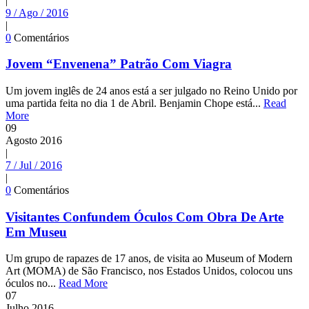
|
9 / Ago / 2016
|
0
Comentários
Jovem “Envenena” Patrão Com Viagra
Um jovem inglês de 24 anos está a ser julgado no Reino Unido por
uma partida feita no dia 1 de Abril. Benjamin Chope está...
Read
More
09
Agosto
2016
|
7 / Jul / 2016
|
0
Comentários
Visitantes Confundem Óculos Com Obra De Arte
Em Museu
Um grupo de rapazes de 17 anos, de visita ao Museum of Modern
Art (MOMA) de São Francisco, nos Estados Unidos, colocou uns
óculos no...
Read More
07
Julho
2016