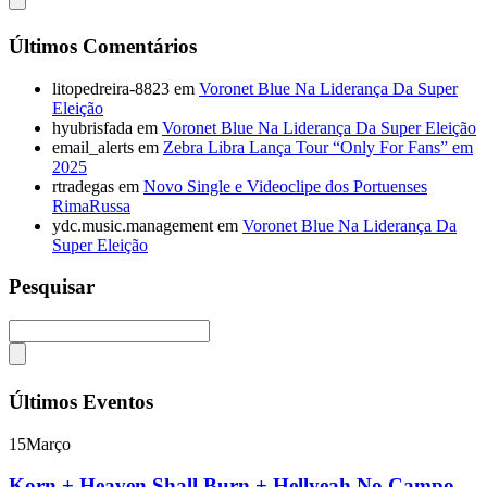
Últimos Comentários
litopedreira-8823
em
Voronet Blue Na Liderança Da Super
Eleição
hyubrisfada
em
Voronet Blue Na Liderança Da Super Eleição
email_alerts
em
Zebra Libra Lança Tour “Only For Fans” em
2025
rtradegas
em
Novo Single e Videoclipe dos Portuenses
RimaRussa
ydc.music.management
em
Voronet Blue Na Liderança Da
Super Eleição
Pesquisar
Últimos Eventos
15
Março
Korn + Heaven Shall Burn + Hellyeah No Campo