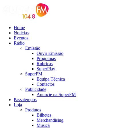
Home
Noticias
Eventos
Rádio
Emissão
Ouvir Emissão
Programas
Rubricas
SuperPlay
SuperFM
Equipa Técnica
Contactos
Publicidade
Anuncie na SuperFM
Passatempos
Loja
Produtos
Bilhetes
Merchandising
Musica