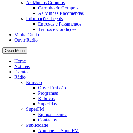
As Minhas Compras
Carrinho de Compras
As Minhas Encomendas
Informações Legais
Entregas e Pagamentos
Termos e Condições
Minha Conta
Ouvir Rádio
Open Menu
Home
Noticias
Eventos
Rádio
Emissão
Ouvir Emissão
Programas
Rubricas
SuperPlay
SuperFM
Equipa Técnica
Contactos
Publicidade
Anuncie na SuperFM