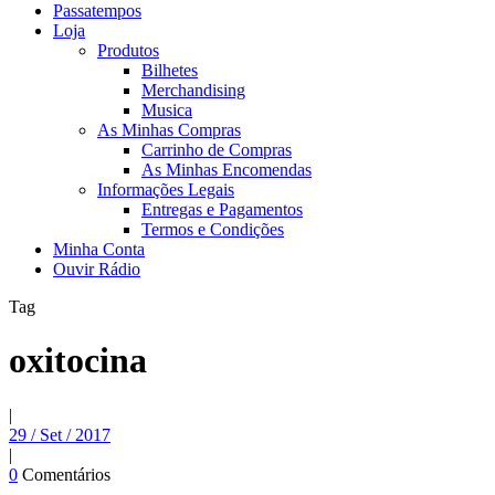
Passatempos
Loja
Produtos
Bilhetes
Merchandising
Musica
As Minhas Compras
Carrinho de Compras
As Minhas Encomendas
Informações Legais
Entregas e Pagamentos
Termos e Condições
Minha Conta
Ouvir Rádio
Tag
oxitocina
|
29 / Set / 2017
|
0
Comentários