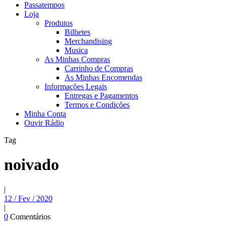
Passatempos
Loja
Produtos
Bilhetes
Merchandising
Musica
As Minhas Compras
Carrinho de Compras
As Minhas Encomendas
Informações Legais
Entregas e Pagamentos
Termos e Condições
Minha Conta
Ouvir Rádio
Tag
noivado
|
12 / Fev / 2020
|
0
Comentários