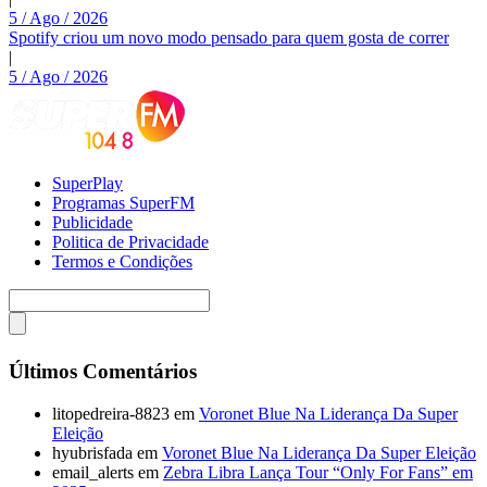
5 / Ago / 2026
Spotify criou um novo modo pensado para quem gosta de correr
|
5 / Ago / 2026
SuperPlay
Programas SuperFM
Publicidade
Politica de Privacidade
Termos e Condições
Últimos Comentários
litopedreira-8823
em
Voronet Blue Na Liderança Da Super
Eleição
hyubrisfada
em
Voronet Blue Na Liderança Da Super Eleição
email_alerts
em
Zebra Libra Lança Tour “Only For Fans” em