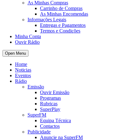
As Minhas Compras
Carrinho de Compras
As Minhas Encomendas
Informações Legais
Entregas e Pagamentos
Termos e Condições
Minha Conta
Ouvir Rádio
Open Menu
Home
Noticias
Eventos
Rádio
Emissão
Ouvir Emissão
Programas
Rubricas
SuperPlay
SuperFM
Equipa Técnica
Contactos
Publicidade
Anuncie na SuperFM