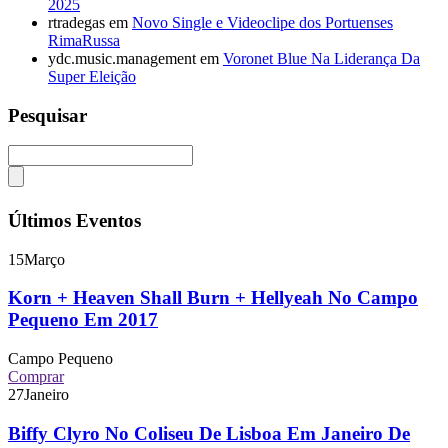
2025
rtradegas
em
Novo Single e Videoclipe dos Portuenses
RimaRussa
ydc.music.management
em
Voronet Blue Na Liderança Da
Super Eleição
Pesquisar
Últimos Eventos
15
Março
Korn + Heaven Shall Burn + Hellyeah No Campo
Pequeno Em 2017
Campo Pequeno
Comprar
27
Janeiro
Biffy Clyro No Coliseu De Lisboa Em Janeiro De