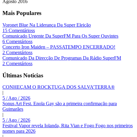
Agosto
2016
Mais Populares
Voronet Blue Na Liderança Da Super Eleição
15 Comentárioss
Comunicado Urgente Da SuperFM Para Os Super Ouvintes
6 Comentárioss
Concerto Iron Maiden – PASSATEMPO ENCERRADO!
2 Comentárioss
Comunicado Da Direcção De Programas Da Rádio SuperFM
2 Comentárioss
Últimas Noticias
CONHEÇAM O ROCKTUGA DOS SALVA’TERRA®
|
5 / Ago / 2026
Sonus Art Fest. Enola Gay são a primeira confirmação para
Guimarães
|
5 / Ago / 2026
Festival Vapor revela Iolanda, Rita Vian e Fogo Fogo nos primeiros
nomes para 2026
|