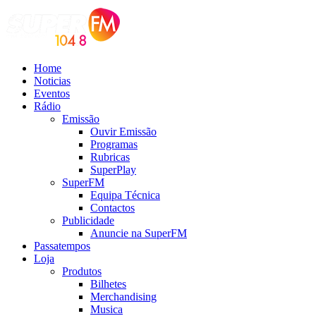
Home
Noticias
Eventos
Rádio
Emissão
Ouvir Emissão
Programas
Rubricas
SuperPlay
SuperFM
Equipa Técnica
Contactos
Publicidade
Anuncie na SuperFM
Passatempos
Loja
Produtos
Bilhetes
Merchandising
Musica