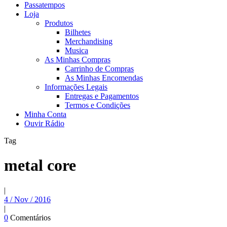
Passatempos
Loja
Produtos
Bilhetes
Merchandising
Musica
As Minhas Compras
Carrinho de Compras
As Minhas Encomendas
Informações Legais
Entregas e Pagamentos
Termos e Condições
Minha Conta
Ouvir Rádio
Tag
metal core
|
4 / Nov / 2016
|
0
Comentários