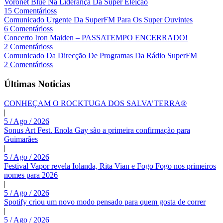
Voronet Blue Na Liderança Da Super Eleição
15 Comentárioss
Comunicado Urgente Da SuperFM Para Os Super Ouvintes
6 Comentárioss
Concerto Iron Maiden – PASSATEMPO ENCERRADO!
2 Comentárioss
Comunicado Da Direcção De Programas Da Rádio SuperFM
2 Comentárioss
Últimas Noticias
CONHEÇAM O ROCKTUGA DOS SALVA’TERRA®
|
5 / Ago / 2026
Sonus Art Fest. Enola Gay são a primeira confirmação para
Guimarães
|
5 / Ago / 2026
Festival Vapor revela Iolanda, Rita Vian e Fogo Fogo nos primeiros
nomes para 2026
|
5 / Ago / 2026
Spotify criou um novo modo pensado para quem gosta de correr
|
5 / Ago / 2026