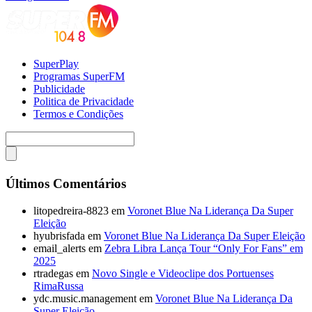
SuperPlay
Programas SuperFM
Publicidade
Politica de Privacidade
Termos e Condições
Últimos Comentários
litopedreira-8823
em
Voronet Blue Na Liderança Da Super
Eleição
hyubrisfada
em
Voronet Blue Na Liderança Da Super Eleição
email_alerts
em
Zebra Libra Lança Tour “Only For Fans” em
2025
rtradegas
em
Novo Single e Videoclipe dos Portuenses
RimaRussa
ydc.music.management
em
Voronet Blue Na Liderança Da
Super Eleição