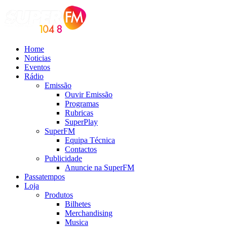
Home
Noticias
Eventos
Rádio
Emissão
Ouvir Emissão
Programas
Rubricas
SuperPlay
SuperFM
Equipa Técnica
Contactos
Publicidade
Anuncie na SuperFM
Passatempos
Loja
Produtos
Bilhetes
Merchandising
Musica