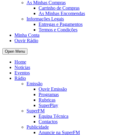
As Minhas Compras
Carrinho de Compras
As Minhas Encomendas
Informações Legais
Entregas e Pagamentos
Termos e Condições
Minha Conta
Ouvir Rádio
Open Menu
Home
Noticias
Eventos
Rádio
Emissão
Ouvir Emissão
Programas
Rubricas
SuperPlay
SuperFM
Equipa Técnica
Contactos
Publicidade
Anuncie na SuperFM