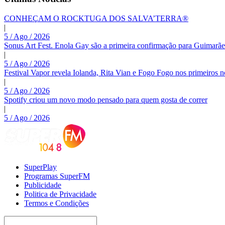
CONHEÇAM O ROCKTUGA DOS SALVA’TERRA®
|
5 / Ago / 2026
Sonus Art Fest. Enola Gay são a primeira confirmação para Guimarãe
|
5 / Ago / 2026
Festival Vapor revela Iolanda, Rita Vian e Fogo Fogo nos primeiros 
|
5 / Ago / 2026
Spotify criou um novo modo pensado para quem gosta de correr
|
5 / Ago / 2026
SuperPlay
Programas SuperFM
Publicidade
Politica de Privacidade
Termos e Condições