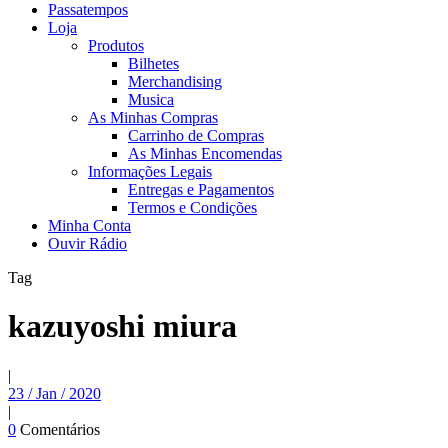
Passatempos
Loja
Produtos
Bilhetes
Merchandising
Musica
As Minhas Compras
Carrinho de Compras
As Minhas Encomendas
Informações Legais
Entregas e Pagamentos
Termos e Condições
Minha Conta
Ouvir Rádio
Tag
kazuyoshi miura
|
23 / Jan / 2020
|
0
Comentários