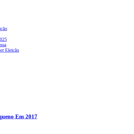
ição
2025
ussa
er Eleição
equeno Em 2017