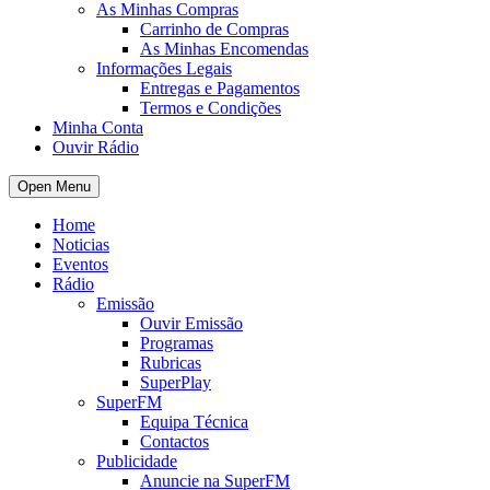
As Minhas Compras
Carrinho de Compras
As Minhas Encomendas
Informações Legais
Entregas e Pagamentos
Termos e Condições
Minha Conta
Ouvir Rádio
Open Menu
Home
Noticias
Eventos
Rádio
Emissão
Ouvir Emissão
Programas
Rubricas
SuperPlay
SuperFM
Equipa Técnica
Contactos
Publicidade
Anuncie na SuperFM