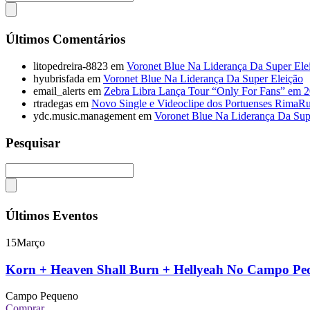
Últimos Comentários
litopedreira-8823
em
Voronet Blue Na Liderança Da Super Ele
hyubrisfada
em
Voronet Blue Na Liderança Da Super Eleição
email_alerts
em
Zebra Libra Lança Tour “Only For Fans” em 
rtradegas
em
Novo Single e Videoclipe dos Portuenses RimaR
ydc.music.management
em
Voronet Blue Na Liderança Da Sup
Pesquisar
Últimos Eventos
15
Março
Korn + Heaven Shall Burn + Hellyeah No Campo P
Campo Pequeno
Comprar