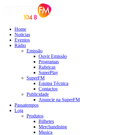
Home
Noticias
Eventos
Rádio
Emissão
Ouvir Emissão
Programas
Rubricas
SuperPlay
SuperFM
Equipa Técnica
Contactos
Publicidade
Anuncie na SuperFM
Passatempos
Loja
Produtos
Bilhetes
Merchandising
Musica