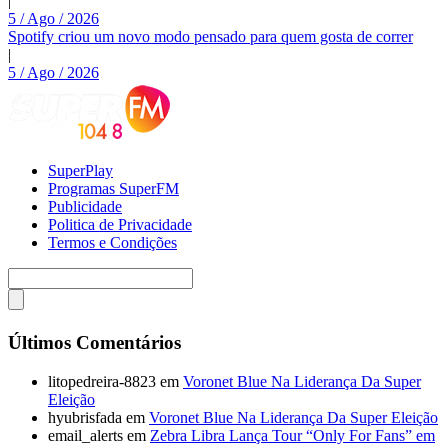
|
5 / Ago / 2026
Spotify criou um novo modo pensado para quem gosta de correr
|
5 / Ago / 2026
SuperPlay
Programas SuperFM
Publicidade
Politica de Privacidade
Termos e Condições
Últimos Comentários
litopedreira-8823
em
Voronet Blue Na Liderança Da Super
Eleição
hyubrisfada
em
Voronet Blue Na Liderança Da Super Eleição
email_alerts
em
Zebra Libra Lança Tour “Only For Fans” em