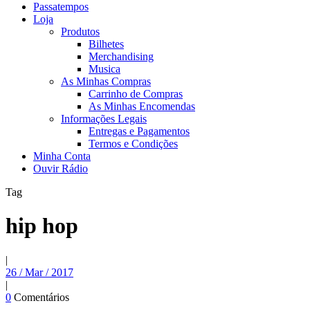
Passatempos
Loja
Produtos
Bilhetes
Merchandising
Musica
As Minhas Compras
Carrinho de Compras
As Minhas Encomendas
Informações Legais
Entregas e Pagamentos
Termos e Condições
Minha Conta
Ouvir Rádio
Tag
hip hop
|
26 / Mar / 2017
|
0
Comentários