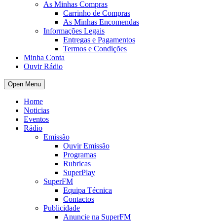
As Minhas Compras
Carrinho de Compras
As Minhas Encomendas
Informações Legais
Entregas e Pagamentos
Termos e Condições
Minha Conta
Ouvir Rádio
Open Menu
Home
Noticias
Eventos
Rádio
Emissão
Ouvir Emissão
Programas
Rubricas
SuperPlay
SuperFM
Equipa Técnica
Contactos
Publicidade
Anuncie na SuperFM