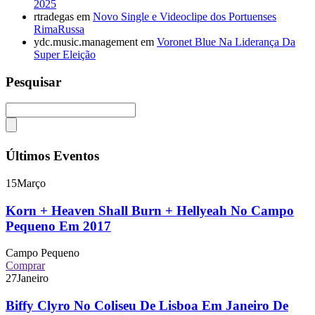
2025
rtradegas
em
Novo Single e Videoclipe dos Portuenses
RimaRussa
ydc.music.management
em
Voronet Blue Na Liderança Da
Super Eleição
Pesquisar
Últimos Eventos
15
Março
Korn + Heaven Shall Burn + Hellyeah No Campo
Pequeno Em 2017
Campo Pequeno
Comprar
27
Janeiro
Biffy Clyro No Coliseu De Lisboa Em Janeiro De