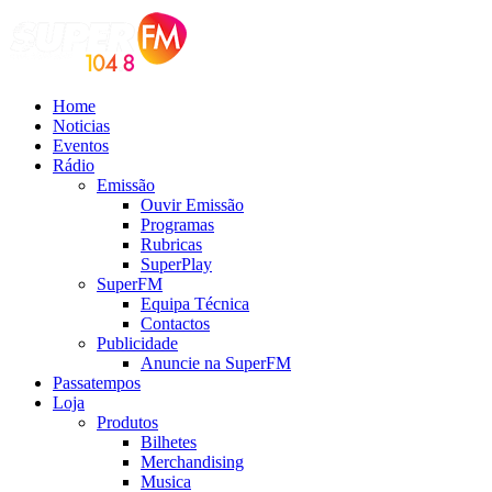
Home
Noticias
Eventos
Rádio
Emissão
Ouvir Emissão
Programas
Rubricas
SuperPlay
SuperFM
Equipa Técnica
Contactos
Publicidade
Anuncie na SuperFM
Passatempos
Loja
Produtos
Bilhetes
Merchandising
Musica