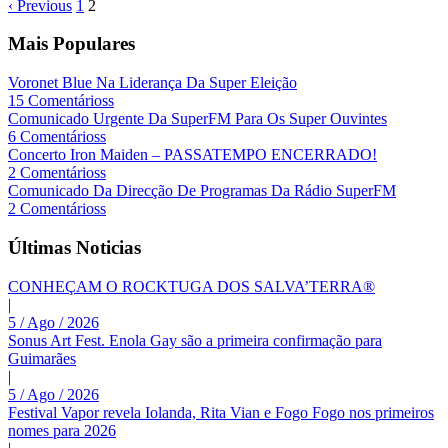
‹ Previous
1
2
Mais Populares
Voronet Blue Na Liderança Da Super Eleição
15 Comentárioss
Comunicado Urgente Da SuperFM Para Os Super Ouvintes
6 Comentárioss
Concerto Iron Maiden – PASSATEMPO ENCERRADO!
2 Comentárioss
Comunicado Da Direcção De Programas Da Rádio SuperFM
2 Comentárioss
Últimas Noticias
CONHEÇAM O ROCKTUGA DOS SALVA’TERRA®
|
5 / Ago / 2026
Sonus Art Fest. Enola Gay são a primeira confirmação para
Guimarães
|
5 / Ago / 2026
Festival Vapor revela Iolanda, Rita Vian e Fogo Fogo nos primeiros
nomes para 2026