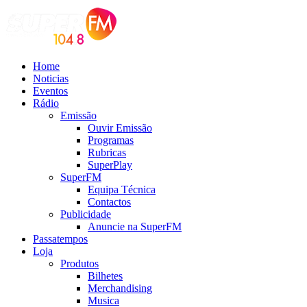
Home
Noticias
Eventos
Rádio
Emissão
Ouvir Emissão
Programas
Rubricas
SuperPlay
SuperFM
Equipa Técnica
Contactos
Publicidade
Anuncie na SuperFM
Passatempos
Loja
Produtos
Bilhetes
Merchandising
Musica