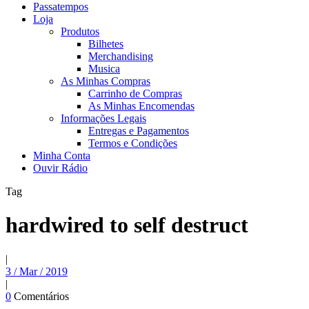
Passatempos
Loja
Produtos
Bilhetes
Merchandising
Musica
As Minhas Compras
Carrinho de Compras
As Minhas Encomendas
Informações Legais
Entregas e Pagamentos
Termos e Condições
Minha Conta
Ouvir Rádio
Tag
hardwired to self destruct
|
3 / Mar / 2019
|
0
Comentários