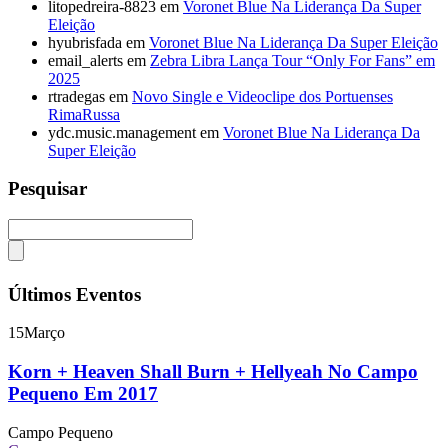
litopedreira-8823
em
Voronet Blue Na Liderança Da Super
Eleição
hyubrisfada
em
Voronet Blue Na Liderança Da Super Eleição
email_alerts
em
Zebra Libra Lança Tour “Only For Fans” em
2025
rtradegas
em
Novo Single e Videoclipe dos Portuenses
RimaRussa
ydc.music.management
em
Voronet Blue Na Liderança Da
Super Eleição
Pesquisar
Últimos Eventos
15
Março
Korn + Heaven Shall Burn + Hellyeah No Campo
Pequeno Em 2017
Campo Pequeno