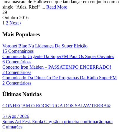
uma máscara de Halloween que iam lançar em conjunto com o
single “Atlas, Rise!”....
Read More
29
Outubro
2016
1
2
Next ›
Mais Populares
Voronet Blue Na Liderança Da Super Eleição
15 Comentárioss
Comunicado Urgente Da SuperFM Para Os Super Ouvintes
6 Comentárioss
Concerto Iron Maiden – PASSATEMPO ENCERRADO!
2 Comentárioss
Comunicado Da Direcção De Programas Da Rádio SuperFM
2 Comentárioss
Últimas Noticias
CONHEÇAM O ROCKTUGA DOS SALVA’TERRA®
|
5 / Ago / 2026
Sonus Art Fest. Enola Gay são a primeira confirmação para
Guimarães