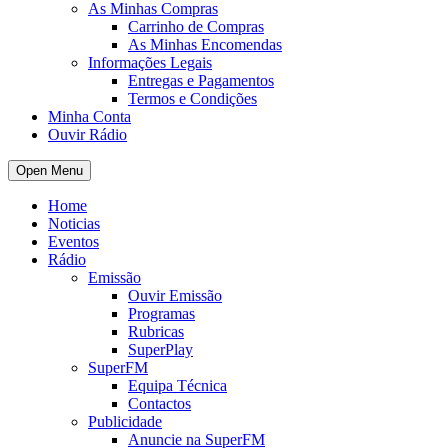
As Minhas Compras
Carrinho de Compras
As Minhas Encomendas
Informações Legais
Entregas e Pagamentos
Termos e Condições
Minha Conta
Ouvir Rádio
Open Menu
Home
Noticias
Eventos
Rádio
Emissão
Ouvir Emissão
Programas
Rubricas
SuperPlay
SuperFM
Equipa Técnica
Contactos
Publicidade
Anuncie na SuperFM