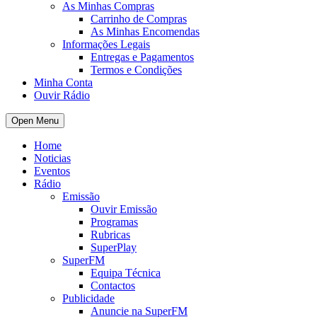
As Minhas Compras
Carrinho de Compras
As Minhas Encomendas
Informações Legais
Entregas e Pagamentos
Termos e Condições
Minha Conta
Ouvir Rádio
Open Menu
Home
Noticias
Eventos
Rádio
Emissão
Ouvir Emissão
Programas
Rubricas
SuperPlay
SuperFM
Equipa Técnica
Contactos
Publicidade
Anuncie na SuperFM