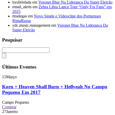
hyubrisfada
em
Voronet Blue Na Liderança Da Super Eleição
email_alerts
em
Zebra Libra Lança Tour “Only For Fans” em
2025
rtradegas
em
Novo Single e Videoclipe dos Portuenses
RimaRussa
ydc.music.management
em
Voronet Blue Na Liderança Da
Super Eleição
Pesquisar
Últimos Eventos
15
Março
Korn + Heaven Shall Burn + Hellyeah No Campo
Pequeno Em 2017
Campo Pequeno
Comprar
27
Janeiro