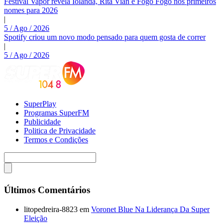
Festival Vapor revela Iolanda, Rita Vian e Fogo Fogo nos primeiros
nomes para 2026
|
5 / Ago / 2026
Spotify criou um novo modo pensado para quem gosta de correr
|
5 / Ago / 2026
SuperPlay
Programas SuperFM
Publicidade
Politica de Privacidade
Termos e Condições
Últimos Comentários
litopedreira-8823
em
Voronet Blue Na Liderança Da Super
Eleição