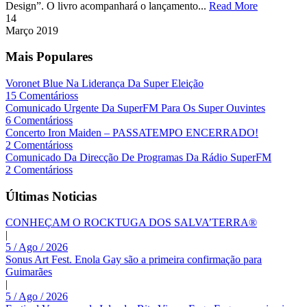
Design”. O livro acompanhará o lançamento...
Read More
14
Março
2019
Mais Populares
Voronet Blue Na Liderança Da Super Eleição
15 Comentárioss
Comunicado Urgente Da SuperFM Para Os Super Ouvintes
6 Comentárioss
Concerto Iron Maiden – PASSATEMPO ENCERRADO!
2 Comentárioss
Comunicado Da Direcção De Programas Da Rádio SuperFM
2 Comentárioss
Últimas Noticias
CONHEÇAM O ROCKTUGA DOS SALVA’TERRA®
|
5 / Ago / 2026
Sonus Art Fest. Enola Gay são a primeira confirmação para
Guimarães
|
5 / Ago / 2026