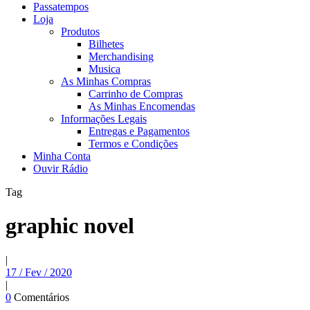
Passatempos
Loja
Produtos
Bilhetes
Merchandising
Musica
As Minhas Compras
Carrinho de Compras
As Minhas Encomendas
Informações Legais
Entregas e Pagamentos
Termos e Condições
Minha Conta
Ouvir Rádio
Tag
graphic novel
|
17 / Fev / 2020
|
0
Comentários