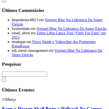
Últimos Comentários
litopedreira-8823
em
Voronet Blue Na Liderança Da Super
Eleição
hyubrisfada
em
Voronet Blue Na Liderança Da Super Eleição
email_alerts
em
Zebra Libra Lança Tour “Only For Fans” em
2025
rtradegas
em
Novo Single e Videoclipe dos Portuenses
RimaRussa
ydc.music.management
em
Voronet Blue Na Liderança Da
Super Eleição
Pesquisar
Últimos Eventos
15
Março
Korn + Heaven Shall Burn + Hellyeah No Campo