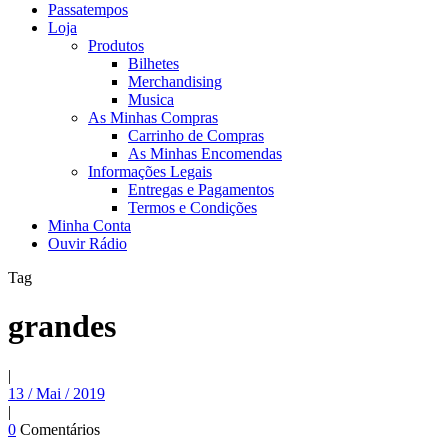
Passatempos
Loja
Produtos
Bilhetes
Merchandising
Musica
As Minhas Compras
Carrinho de Compras
As Minhas Encomendas
Informações Legais
Entregas e Pagamentos
Termos e Condições
Minha Conta
Ouvir Rádio
Tag
grandes
|
13 / Mai / 2019
|
0
Comentários