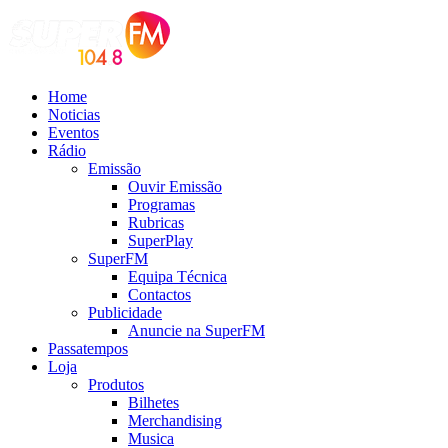
Home
Noticias
Eventos
Rádio
Emissão
Ouvir Emissão
Programas
Rubricas
SuperPlay
SuperFM
Equipa Técnica
Contactos
Publicidade
Anuncie na SuperFM
Passatempos
Loja
Produtos
Bilhetes
Merchandising
Musica