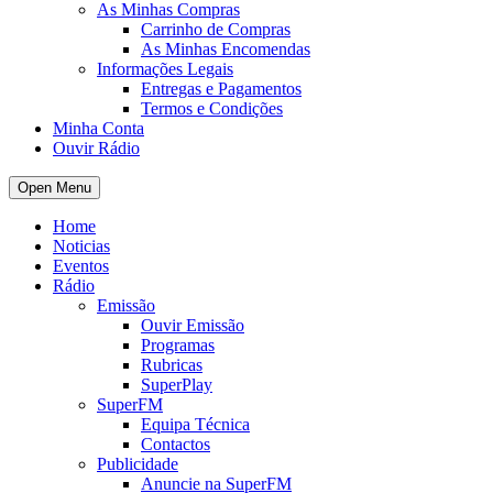
As Minhas Compras
Carrinho de Compras
As Minhas Encomendas
Informações Legais
Entregas e Pagamentos
Termos e Condições
Minha Conta
Ouvir Rádio
Open Menu
Home
Noticias
Eventos
Rádio
Emissão
Ouvir Emissão
Programas
Rubricas
SuperPlay
SuperFM
Equipa Técnica
Contactos
Publicidade
Anuncie na SuperFM