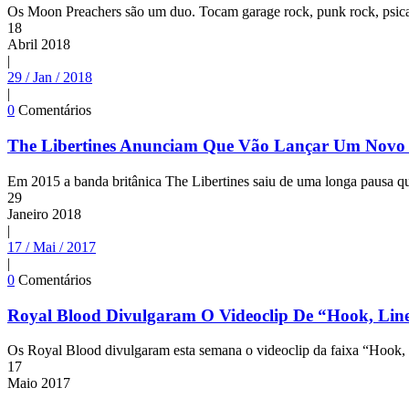
Os Moon Preachers são um duo. Tocam garage rock, punk rock, psicad
18
Abril
2018
|
29 / Jan / 2018
|
0
Comentários
The Libertines Anunciam Que Vão Lançar Um Novo 
Em 2015 a banda britânica The Libertines saiu de uma longa pausa q
29
Janeiro
2018
|
17 / Mai / 2017
|
0
Comentários
Royal Blood Divulgaram O Videoclip De “Hook, Lin
Os Royal Blood divulgaram esta semana o videoclip da faixa “Hook, Li
17
Maio
2017