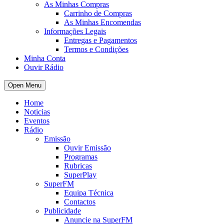
As Minhas Compras
Carrinho de Compras
As Minhas Encomendas
Informações Legais
Entregas e Pagamentos
Termos e Condições
Minha Conta
Ouvir Rádio
Open Menu
Home
Noticias
Eventos
Rádio
Emissão
Ouvir Emissão
Programas
Rubricas
SuperPlay
SuperFM
Equipa Técnica
Contactos
Publicidade
Anuncie na SuperFM