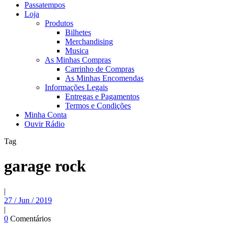
Passatempos
Loja
Produtos
Bilhetes
Merchandising
Musica
As Minhas Compras
Carrinho de Compras
As Minhas Encomendas
Informações Legais
Entregas e Pagamentos
Termos e Condições
Minha Conta
Ouvir Rádio
Tag
garage rock
|
27 / Jun / 2019
|
0
Comentários