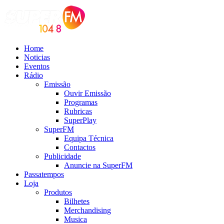
Home
Noticias
Eventos
Rádio
Emissão
Ouvir Emissão
Programas
Rubricas
SuperPlay
SuperFM
Equipa Técnica
Contactos
Publicidade
Anuncie na SuperFM
Passatempos
Loja
Produtos
Bilhetes
Merchandising
Musica