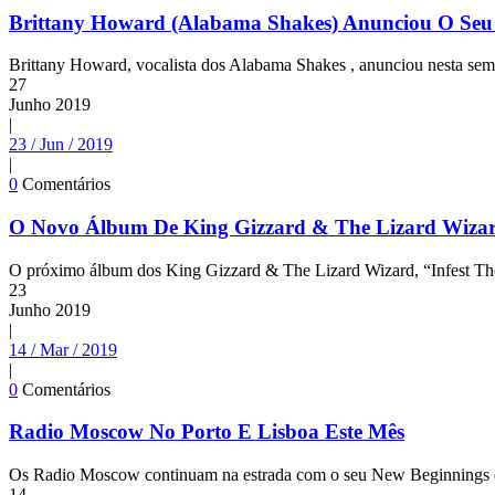
Brittany Howard (Alabama Shakes) Anunciou O Seu
Brittany Howard, vocalista dos Alabama Shakes , anunciou nesta sema
27
Junho
2019
|
23 / Jun / 2019
|
0
Comentários
O Novo Álbum De King Gizzard & The Lizard Wizard
O próximo álbum dos King Gizzard & The Lizard Wizard, “Infest The Ra
23
Junho
2019
|
14 / Mar / 2019
|
0
Comentários
Radio Moscow No Porto E Lisboa Este Mês
Os Radio Moscow continuam na estrada com o seu New Beginnings e p
14