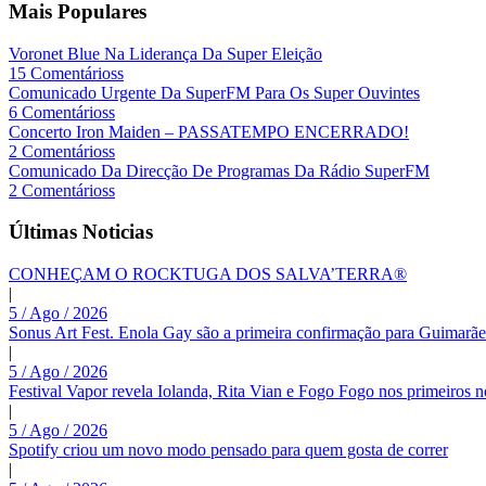
Mais Populares
Voronet Blue Na Liderança Da Super Eleição
15 Comentárioss
Comunicado Urgente Da SuperFM Para Os Super Ouvintes
6 Comentárioss
Concerto Iron Maiden – PASSATEMPO ENCERRADO!
2 Comentárioss
Comunicado Da Direcção De Programas Da Rádio SuperFM
2 Comentárioss
Últimas Noticias
CONHEÇAM O ROCKTUGA DOS SALVA’TERRA®
|
5 / Ago / 2026
Sonus Art Fest. Enola Gay são a primeira confirmação para Guimarãe
|
5 / Ago / 2026
Festival Vapor revela Iolanda, Rita Vian e Fogo Fogo nos primeiros 
|
5 / Ago / 2026
Spotify criou um novo modo pensado para quem gosta de correr
|