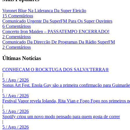
Voronet Blue Na Liderança Da Super Eleição
15 Comentárioss
Comunicado Urgente Da SuperFM Para Os Super Ouvintes
6 Comentárioss
Concerto Iron Maiden – PASSATEMPO ENCERRADO!
2 Comentárioss
Comunicado Da Direcção De Programas Da Rádio SuperFM
2 Comentárioss
Últimas Noticias
CONHEÇAM O ROCKTUGA DOS SALVA’TERRA®
|
5 / Ago / 2026
Sonus Art Fest. Enola Gay são a primeira confirmação para Guimarãe
|
5 / Ago / 2026
Festival Vapor revela Iolanda, Rita Vian e Fogo Fogo nos primeiros 
|
5 / Ago / 2026
Spotify criou um novo modo pensado para quem gosta de correr
|
5 / Ago / 2026