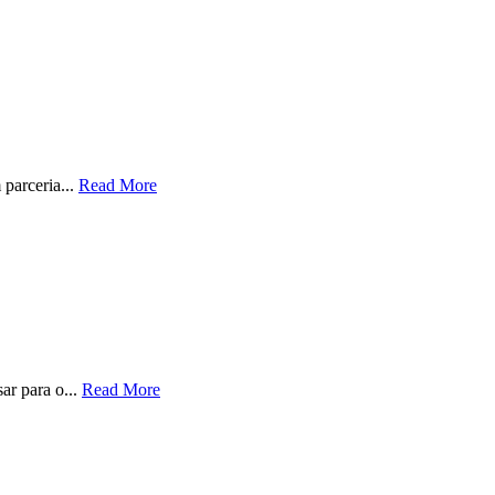
 parceria...
Read More
ar para o...
Read More