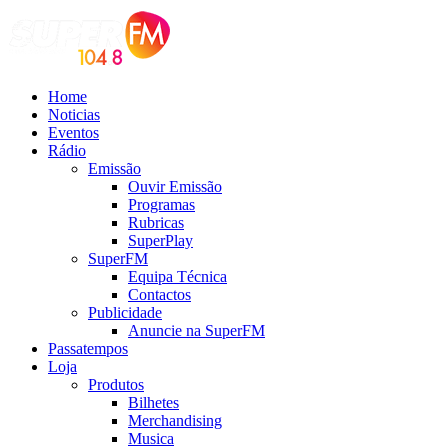
Home
Noticias
Eventos
Rádio
Emissão
Ouvir Emissão
Programas
Rubricas
SuperPlay
SuperFM
Equipa Técnica
Contactos
Publicidade
Anuncie na SuperFM
Passatempos
Loja
Produtos
Bilhetes
Merchandising
Musica