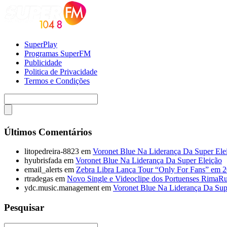
SuperPlay
Programas SuperFM
Publicidade
Politica de Privacidade
Termos e Condições
Últimos Comentários
litopedreira-8823
em
Voronet Blue Na Liderança Da Super Ele
hyubrisfada
em
Voronet Blue Na Liderança Da Super Eleição
email_alerts
em
Zebra Libra Lança Tour “Only For Fans” em 
rtradegas
em
Novo Single e Videoclipe dos Portuenses RimaR
ydc.music.management
em
Voronet Blue Na Liderança Da Sup
Pesquisar