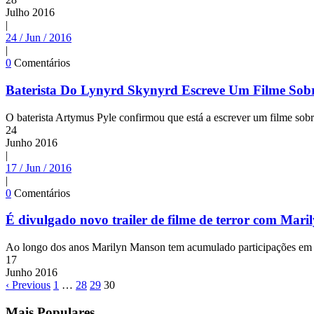
Julho
2016
|
24 / Jun / 2016
|
0
Comentários
Baterista Do Lynyrd Skynyrd Escreve Um Filme Sob
O baterista Artymus Pyle confirmou que está a escrever um filme sobr
24
Junho
2016
|
17 / Jun / 2016
|
0
Comentários
É divulgado novo trailer de filme de terror com Mar
Ao longo dos anos Marilyn Manson tem acumulado participações em sér
17
Junho
2016
‹ Previous
1
…
28
29
30
Mais Populares