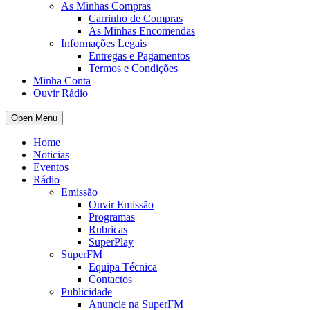
As Minhas Compras
Carrinho de Compras
As Minhas Encomendas
Informações Legais
Entregas e Pagamentos
Termos e Condições
Minha Conta
Ouvir Rádio
Open Menu
Home
Noticias
Eventos
Rádio
Emissão
Ouvir Emissão
Programas
Rubricas
SuperPlay
SuperFM
Equipa Técnica
Contactos
Publicidade
Anuncie na SuperFM