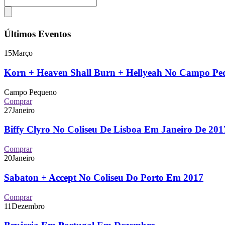
Últimos Eventos
15
Março
Korn + Heaven Shall Burn + Hellyeah No Campo P
Campo Pequeno
Comprar
27
Janeiro
Biffy Clyro No Coliseu De Lisboa Em Janeiro De 2
Comprar
20
Janeiro
Sabaton + Accept No Coliseu Do Porto Em 2017
Comprar
11
Dezembro