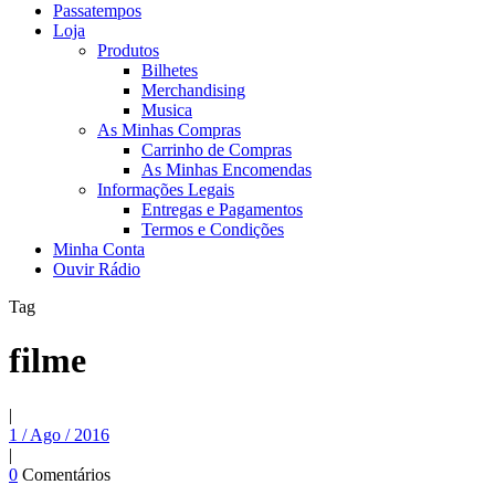
Passatempos
Loja
Produtos
Bilhetes
Merchandising
Musica
As Minhas Compras
Carrinho de Compras
As Minhas Encomendas
Informações Legais
Entregas e Pagamentos
Termos e Condições
Minha Conta
Ouvir Rádio
Tag
filme
|
1 / Ago / 2016
|
0
Comentários