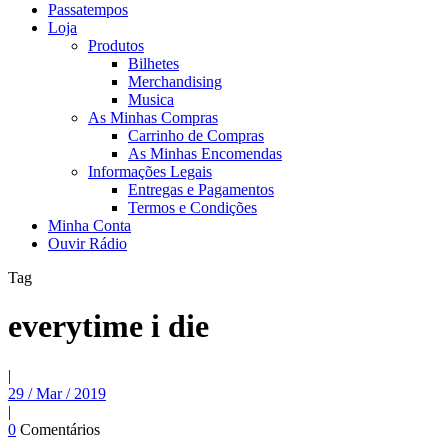
Passatempos
Loja
Produtos
Bilhetes
Merchandising
Musica
As Minhas Compras
Carrinho de Compras
As Minhas Encomendas
Informações Legais
Entregas e Pagamentos
Termos e Condições
Minha Conta
Ouvir Rádio
Tag
everytime i die
|
29 / Mar / 2019
|
0
Comentários