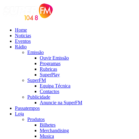
Home
Noticias
Eventos
Rádio
Emissão
Ouvir Emissão
Programas
Rubricas
SuperPlay
SuperFM
Equipa Técnica
Contactos
Publicidade
Anuncie na SuperFM
Passatempos
Loja
Produtos
Bilhetes
Merchandising
Musica