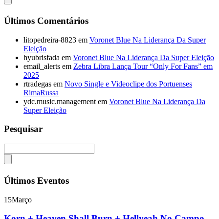
Últimos Comentários
litopedreira-8823
em
Voronet Blue Na Liderança Da Super
Eleição
hyubrisfada
em
Voronet Blue Na Liderança Da Super Eleição
email_alerts
em
Zebra Libra Lança Tour “Only For Fans” em
2025
rtradegas
em
Novo Single e Videoclipe dos Portuenses
RimaRussa
ydc.music.management
em
Voronet Blue Na Liderança Da
Super Eleição
Pesquisar
Últimos Eventos
15
Março
Korn + Heaven Shall Burn + Hellyeah No Campo