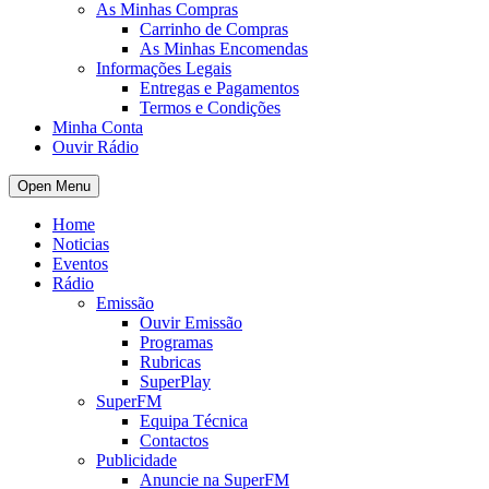
As Minhas Compras
Carrinho de Compras
As Minhas Encomendas
Informações Legais
Entregas e Pagamentos
Termos e Condições
Minha Conta
Ouvir Rádio
Open Menu
Home
Noticias
Eventos
Rádio
Emissão
Ouvir Emissão
Programas
Rubricas
SuperPlay
SuperFM
Equipa Técnica
Contactos
Publicidade
Anuncie na SuperFM