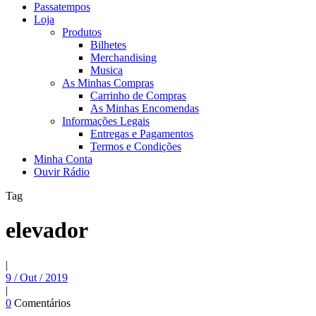
Passatempos
Loja
Produtos
Bilhetes
Merchandising
Musica
As Minhas Compras
Carrinho de Compras
As Minhas Encomendas
Informações Legais
Entregas e Pagamentos
Termos e Condições
Minha Conta
Ouvir Rádio
Tag
elevador
|
9 / Out / 2019
|
0
Comentários