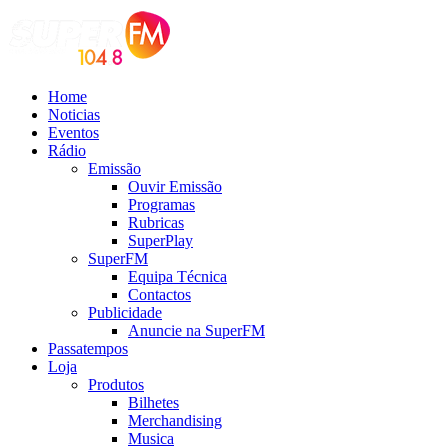
Home
Noticias
Eventos
Rádio
Emissão
Ouvir Emissão
Programas
Rubricas
SuperPlay
SuperFM
Equipa Técnica
Contactos
Publicidade
Anuncie na SuperFM
Passatempos
Loja
Produtos
Bilhetes
Merchandising
Musica