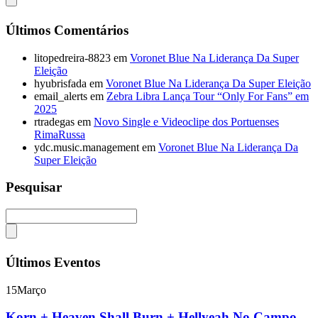
Últimos Comentários
litopedreira-8823
em
Voronet Blue Na Liderança Da Super
Eleição
hyubrisfada
em
Voronet Blue Na Liderança Da Super Eleição
email_alerts
em
Zebra Libra Lança Tour “Only For Fans” em
2025
rtradegas
em
Novo Single e Videoclipe dos Portuenses
RimaRussa
ydc.music.management
em
Voronet Blue Na Liderança Da
Super Eleição
Pesquisar
Últimos Eventos
15
Março
Korn + Heaven Shall Burn + Hellyeah No Campo