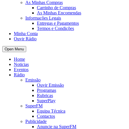
As Minhas Compras
Carrinho de Compras
As Minhas Encomendas
Informações Legais
Entregas e Pagamentos
Termos e Condições
Minha Conta
Ouvir Rádio
Open Menu
Home
Noticias
Eventos
Rádio
Emissão
Ouvir Emissão
Programas
Rubricas
SuperPlay
SuperFM
Equipa Técnica
Contactos
Publicidade
Anuncie na SuperFM