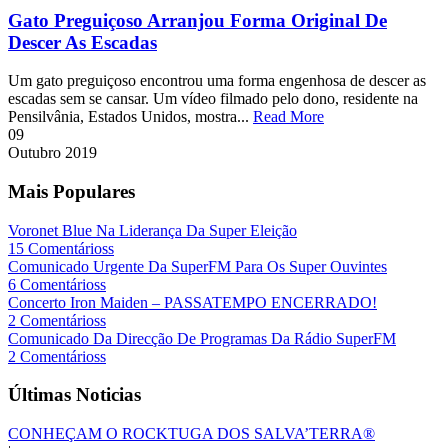
Gato Preguiçoso Arranjou Forma Original De
Descer As Escadas
Um gato preguiçoso encontrou uma forma engenhosa de descer as
escadas sem se cansar. Um vídeo filmado pelo dono, residente na
Pensilvânia, Estados Unidos, mostra...
Read More
09
Outubro
2019
Mais Populares
Voronet Blue Na Liderança Da Super Eleição
15 Comentárioss
Comunicado Urgente Da SuperFM Para Os Super Ouvintes
6 Comentárioss
Concerto Iron Maiden – PASSATEMPO ENCERRADO!
2 Comentárioss
Comunicado Da Direcção De Programas Da Rádio SuperFM
2 Comentárioss
Últimas Noticias
CONHEÇAM O ROCKTUGA DOS SALVA’TERRA®