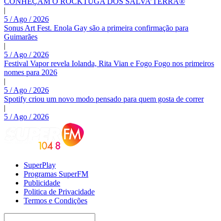
CONHEÇAM O ROCKTUGA DOS SALVA’TERRA®
|
5 / Ago / 2026
Sonus Art Fest. Enola Gay são a primeira confirmação para
Guimarães
|
5 / Ago / 2026
Festival Vapor revela Iolanda, Rita Vian e Fogo Fogo nos primeiros
nomes para 2026
|
5 / Ago / 2026
Spotify criou um novo modo pensado para quem gosta de correr
|
5 / Ago / 2026
SuperPlay
Programas SuperFM
Publicidade
Politica de Privacidade
Termos e Condições