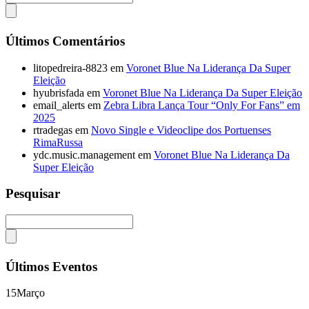
Últimos Comentários
litopedreira-8823
em
Voronet Blue Na Liderança Da Super
Eleição
hyubrisfada
em
Voronet Blue Na Liderança Da Super Eleição
email_alerts
em
Zebra Libra Lança Tour “Only For Fans” em
2025
rtradegas
em
Novo Single e Videoclipe dos Portuenses
RimaRussa
ydc.music.management
em
Voronet Blue Na Liderança Da
Super Eleição
Pesquisar
Últimos Eventos
15
Março