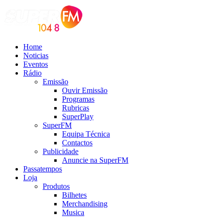
Home
Noticias
Eventos
Rádio
Emissão
Ouvir Emissão
Programas
Rubricas
SuperPlay
SuperFM
Equipa Técnica
Contactos
Publicidade
Anuncie na SuperFM
Passatempos
Loja
Produtos
Bilhetes
Merchandising
Musica