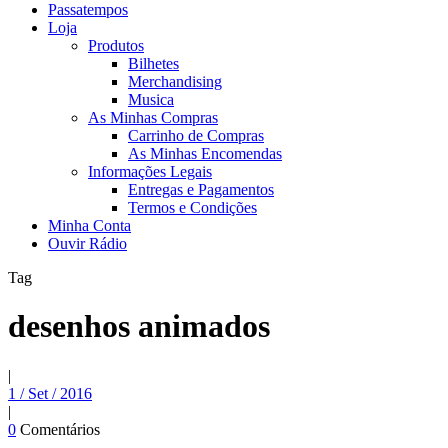
Passatempos
Loja
Produtos
Bilhetes
Merchandising
Musica
As Minhas Compras
Carrinho de Compras
As Minhas Encomendas
Informações Legais
Entregas e Pagamentos
Termos e Condições
Minha Conta
Ouvir Rádio
Tag
desenhos animados
|
1 / Set / 2016
|
0
Comentários