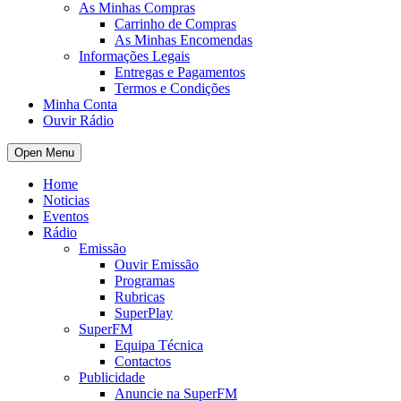
As Minhas Compras
Carrinho de Compras
As Minhas Encomendas
Informações Legais
Entregas e Pagamentos
Termos e Condições
Minha Conta
Ouvir Rádio
Open Menu
Home
Noticias
Eventos
Rádio
Emissão
Ouvir Emissão
Programas
Rubricas
SuperPlay
SuperFM
Equipa Técnica
Contactos
Publicidade
Anuncie na SuperFM