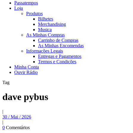
Passatempos
Loja
Produtos
Bilhetes
Merchandising
Musica
As Minhas Compras
Carrinho de Compras
As Minhas Encomendas
Informações Legais
Entregas e Pagamentos
Termos e Condições
Minha Conta
Ouvir Rádio
Tag
dave pybus
|
30 / Mai / 2026
|
0
Comentários