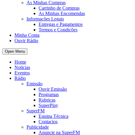
As Minhas Compras
Carrinho de Compras
As Minhas Encomendas
Informações Legais
Entregas e Pagamentos
Termos e Condições
Minha Conta
Ouvir Rádio
Open Menu
Home
Noticias
Eventos
Rádio
Emissão
Ouvir Emissão
Programas
Rubricas
SuperPlay
SuperFM
Equipa Técnica
Contactos
Publicidade
Anuncie na SuperFM