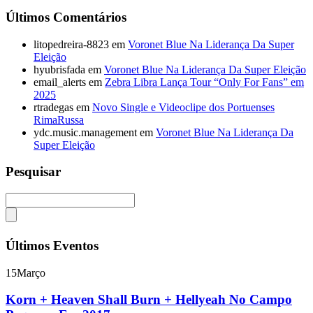
Últimos Comentários
litopedreira-8823
em
Voronet Blue Na Liderança Da Super
Eleição
hyubrisfada
em
Voronet Blue Na Liderança Da Super Eleição
email_alerts
em
Zebra Libra Lança Tour “Only For Fans” em
2025
rtradegas
em
Novo Single e Videoclipe dos Portuenses
RimaRussa
ydc.music.management
em
Voronet Blue Na Liderança Da
Super Eleição
Pesquisar
Últimos Eventos
15
Março
Korn + Heaven Shall Burn + Hellyeah No Campo