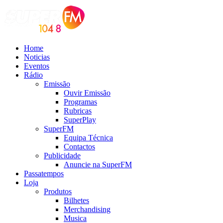
Home
Noticias
Eventos
Rádio
Emissão
Ouvir Emissão
Programas
Rubricas
SuperPlay
SuperFM
Equipa Técnica
Contactos
Publicidade
Anuncie na SuperFM
Passatempos
Loja
Produtos
Bilhetes
Merchandising
Musica