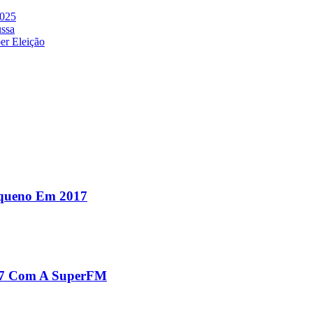
2025
ussa
er Eleição
equeno Em 2017
017 Com A SuperFM