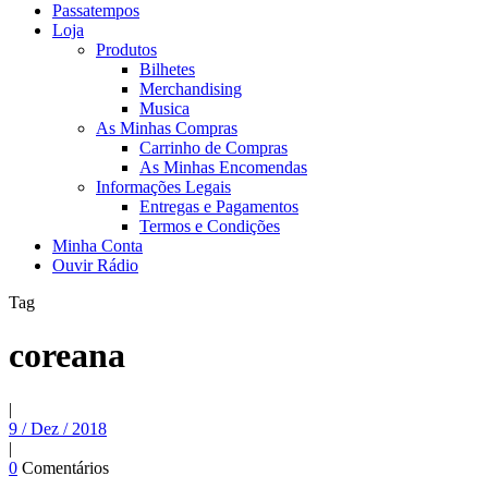
Passatempos
Loja
Produtos
Bilhetes
Merchandising
Musica
As Minhas Compras
Carrinho de Compras
As Minhas Encomendas
Informações Legais
Entregas e Pagamentos
Termos e Condições
Minha Conta
Ouvir Rádio
Tag
coreana
|
9 / Dez / 2018
|
0
Comentários