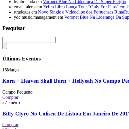
hyubrisfada
em
Voronet Blue Na Liderança Da Super Eleição
email_alerts
em
Zebra Libra Lança Tour “Only For Fans” em 
rtradegas
em
Novo Single e Videoclipe dos Portuenses RimaR
ydc.music.management
em
Voronet Blue Na Liderança Da Sup
Pesquisar
Últimos Eventos
15
Março
Korn + Heaven Shall Burn + Hellyeah No Campo P
Campo Pequeno
Comprar
27
Janeiro
Biffy Clyro No Coliseu De Lisboa Em Janeiro De 2
Comprar