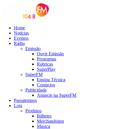
Home
Noticias
Eventos
Rádio
Emissão
Ouvir Emissão
Programas
Rubricas
SuperPlay
SuperFM
Equipa Técnica
Contactos
Publicidade
Anuncie na SuperFM
Passatempos
Loja
Produtos
Bilhetes
Merchandising
Musica