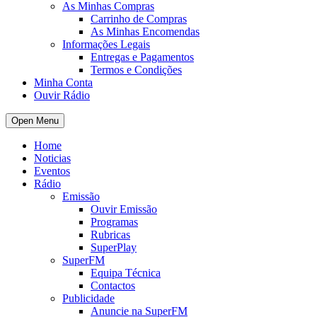
As Minhas Compras
Carrinho de Compras
As Minhas Encomendas
Informações Legais
Entregas e Pagamentos
Termos e Condições
Minha Conta
Ouvir Rádio
Open Menu
Home
Noticias
Eventos
Rádio
Emissão
Ouvir Emissão
Programas
Rubricas
SuperPlay
SuperFM
Equipa Técnica
Contactos
Publicidade
Anuncie na SuperFM