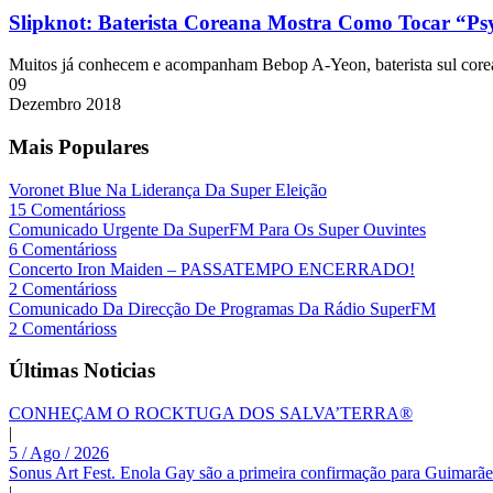
Slipknot: Baterista Coreana Mostra Como Tocar “Ps
Muitos já conhecem e acompanham Bebop A-Yeon, baterista sul corean
09
Dezembro
2018
Mais Populares
Voronet Blue Na Liderança Da Super Eleição
15 Comentárioss
Comunicado Urgente Da SuperFM Para Os Super Ouvintes
6 Comentárioss
Concerto Iron Maiden – PASSATEMPO ENCERRADO!
2 Comentárioss
Comunicado Da Direcção De Programas Da Rádio SuperFM
2 Comentárioss
Últimas Noticias
CONHEÇAM O ROCKTUGA DOS SALVA’TERRA®
|
5 / Ago / 2026
Sonus Art Fest. Enola Gay são a primeira confirmação para Guimarãe
|