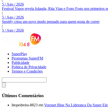
5 / Ago / 2026
Festival Vapor revela Iolanda, Rita Vian e Fogo Fogo nos primeiros 
|
5 / Ago / 2026
Spotify criou um novo modo pensado para quem gosta de correr
|
5 / Ago / 2026
SuperPlay
Programas SuperFM
Publicidade
Politica de Privacidade
Termos e Condições
Últimos Comentários
litopedreira-8823
em
Voronet Blue Na Liderança Da Super Ele