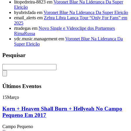
litopedreira-8823
em
Voronet Blue Na Liderança Da Super
Eleição
hyubrisfada
em
Voronet Blue Na Liderança Da Super Eleição
email_alerts
em
Zebra Libra Lança Tour “Only For Fans” em
2025
rtradegas
em
Novo Single e Videoclipe dos Portuenses
RimaRussa
ydc.music.management
em
Voronet Blue Na Liderança Da
Super Eleição
Pesquisar
Últimos Eventos
15
Março
Korn + Heaven Shall Burn + Hellyeah No Campo
Pequeno Em 2017
Campo Pequeno