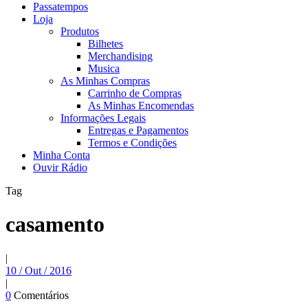
Passatempos
Loja
Produtos
Bilhetes
Merchandising
Musica
As Minhas Compras
Carrinho de Compras
As Minhas Encomendas
Informações Legais
Entregas e Pagamentos
Termos e Condições
Minha Conta
Ouvir Rádio
Tag
casamento
|
10 / Out / 2016
|
0
Comentários