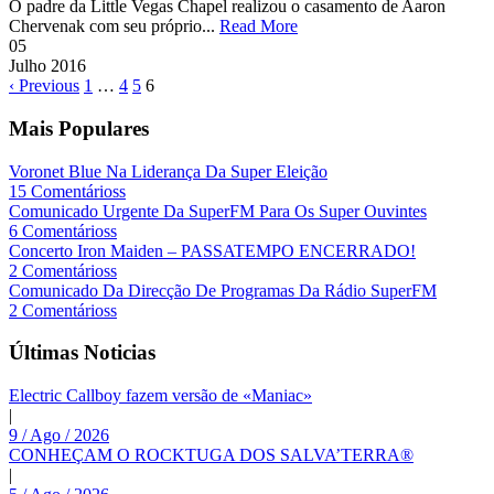
O padre da Little Vegas Chapel realizou o casamento de Aaron
Chervenak com seu próprio...
Read More
05
Julho
2016
‹ Previous
1
…
4
5
6
Mais Populares
Voronet Blue Na Liderança Da Super Eleição
15 Comentárioss
Comunicado Urgente Da SuperFM Para Os Super Ouvintes
6 Comentárioss
Concerto Iron Maiden – PASSATEMPO ENCERRADO!
2 Comentárioss
Comunicado Da Direcção De Programas Da Rádio SuperFM
2 Comentárioss
Últimas Noticias
Electric Callboy fazem versão de «Maniac»
|
9 / Ago / 2026
CONHEÇAM O ROCKTUGA DOS SALVA’TERRA®
|