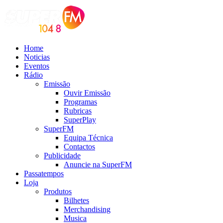
Home
Noticias
Eventos
Rádio
Emissão
Ouvir Emissão
Programas
Rubricas
SuperPlay
SuperFM
Equipa Técnica
Contactos
Publicidade
Anuncie na SuperFM
Passatempos
Loja
Produtos
Bilhetes
Merchandising
Musica