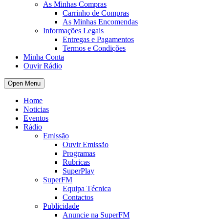
As Minhas Compras
Carrinho de Compras
As Minhas Encomendas
Informações Legais
Entregas e Pagamentos
Termos e Condições
Minha Conta
Ouvir Rádio
Open Menu
Home
Noticias
Eventos
Rádio
Emissão
Ouvir Emissão
Programas
Rubricas
SuperPlay
SuperFM
Equipa Técnica
Contactos
Publicidade
Anuncie na SuperFM