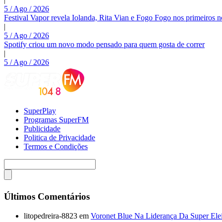
5 / Ago / 2026
Festival Vapor revela Iolanda, Rita Vian e Fogo Fogo nos primeiros 
|
5 / Ago / 2026
Spotify criou um novo modo pensado para quem gosta de correr
|
5 / Ago / 2026
SuperPlay
Programas SuperFM
Publicidade
Politica de Privacidade
Termos e Condições
Últimos Comentários
litopedreira-8823
em
Voronet Blue Na Liderança Da Super Ele