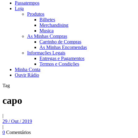
Passatempos
Loja
Produtos
Bilhetes
Merchandising
Musica
As Minhas Compras
Carrinho de Compras
As Minhas Encomendas
Informações Legais
Entregas e Pagamentos
Termos e Condições
Minha Conta
Ouvir Rádio
Tag
capo
|
29 / Out / 2019
|
0
Comentários