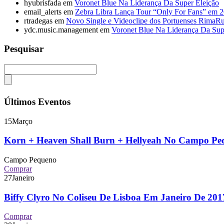
hyubrisfada
em
Voronet Blue Na Liderança Da Super Eleição
email_alerts
em
Zebra Libra Lança Tour “Only For Fans” em 
rtradegas
em
Novo Single e Videoclipe dos Portuenses RimaR
ydc.music.management
em
Voronet Blue Na Liderança Da Sup
Pesquisar
Últimos Eventos
15
Março
Korn + Heaven Shall Burn + Hellyeah No Campo P
Campo Pequeno
Comprar
27
Janeiro
Biffy Clyro No Coliseu De Lisboa Em Janeiro De 2
Comprar