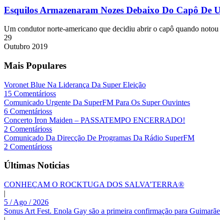
Esquilos Armazenaram Nozes Debaixo Do Capô De 
Um condutor norte-americano que decidiu abrir o capô quando notou 
29
Outubro
2019
Mais Populares
Voronet Blue Na Liderança Da Super Eleição
15 Comentárioss
Comunicado Urgente Da SuperFM Para Os Super Ouvintes
6 Comentárioss
Concerto Iron Maiden – PASSATEMPO ENCERRADO!
2 Comentárioss
Comunicado Da Direcção De Programas Da Rádio SuperFM
2 Comentárioss
Últimas Noticias
CONHEÇAM O ROCKTUGA DOS SALVA’TERRA®
|
5 / Ago / 2026
Sonus Art Fest. Enola Gay são a primeira confirmação para Guimarãe
|