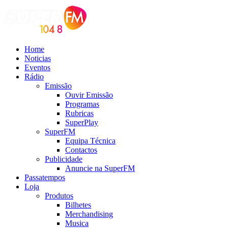
Home
Noticias
Eventos
Rádio
Emissão
Ouvir Emissão
Programas
Rubricas
SuperPlay
SuperFM
Equipa Técnica
Contactos
Publicidade
Anuncie na SuperFM
Passatempos
Loja
Produtos
Bilhetes
Merchandising
Musica