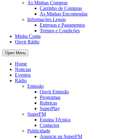
As Minhas Compras
Carrinho de Compras
As Minhas Encomendas
Informações Legais
Entregas e Pagamentos
Termos e Condições
Minha Conta
Ouvir Rádio
Open Menu
Home
Noticias
Eventos
Rádio
Emissão
Ouvir Emissão
Programas
Rubricas
SuperPlay
SuperFM
Equipa Técnica
Contactos
Publicidade
Anuncie na SuperFM