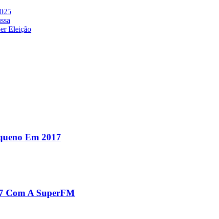
2025
ussa
er Eleição
equeno Em 2017
017 Com A SuperFM