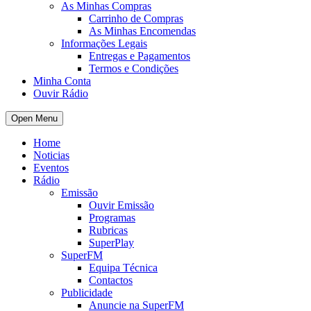
As Minhas Compras
Carrinho de Compras
As Minhas Encomendas
Informações Legais
Entregas e Pagamentos
Termos e Condições
Minha Conta
Ouvir Rádio
Open Menu
Home
Noticias
Eventos
Rádio
Emissão
Ouvir Emissão
Programas
Rubricas
SuperPlay
SuperFM
Equipa Técnica
Contactos
Publicidade
Anuncie na SuperFM