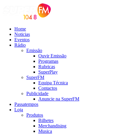
Home
Noticias
Eventos
Rádio
Emissão
Ouvir Emissão
Programas
Rubricas
SuperPlay
SuperFM
Equipa Técnica
Contactos
Publicidade
Anuncie na SuperFM
Passatempos
Loja
Produtos
Bilhetes
Merchandising
Musica