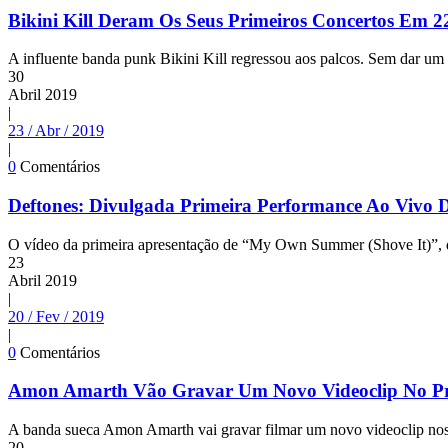
Bikini Kill Deram Os Seus Primeiros Concertos Em 2
A influente banda punk Bikini Kill regressou aos palcos. Sem dar um
30
Abril
2019
|
23 / Abr / 2019
|
0
Comentários
Deftones: Divulgada Primeira Performance Ao Vivo
O vídeo da primeira apresentação de “My Own Summer (Shove It)”, do
23
Abril
2019
|
20 / Fev / 2019
|
0
Comentários
Amon Amarth Vão Gravar Um Novo Videoclip No P
A banda sueca Amon Amarth vai gravar filmar um novo videoclip nos
20