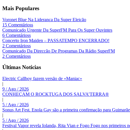
Mais Populares
Voronet Blue Na Liderança Da Super Eleição
15 Comentárioss
Comunicado Urgente Da SuperFM Para Os Super Ouvintes
6 Comentárioss
Concerto Iron Maiden – PASSATEMPO ENCERRADO!
2 Comentárioss
Comunicado Da Direcção De Programas Da Rádio SuperFM
2 Comentárioss
Últimas Noticias
Electric Callboy fazem versão de «Maniac»
|
9 / Ago / 2026
CONHEÇAM O ROCKTUGA DOS SALVA’TERRA®
|
5 / Ago / 2026
Sonus Art Fest. Enola Gay são a primeira confirmação para Guimarãe
|
5 / Ago / 2026
Festival Vapor revela Iolanda, Rita Vian e Fogo Fogo nos primeiros 