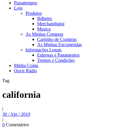
Passatempos
Loja
Produtos
Bilhetes
Merchandising
Musica
As Minhas Compras
Carrinho de Compras
As Minhas Encomendas
Informações Legais
Entregas e Pagamentos
Termos e Condições
Minha Conta
Ouvir Rádio
Tag
california
|
30 / Abr / 2019
|
0
Comentários