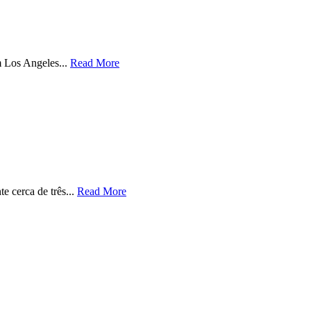
 Los Angeles...
Read More
 cerca de três...
Read More