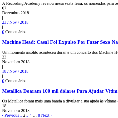
A Recording Academy revelou nessa sexta-feira, os nomeados para o
07
Dezembro
2018
|
23 / Nov / 2018
|
0
Comentários
Machine Head: Casal Foi Expulso Por Fazer Sexo Na
Um momento insólito aconteceu durante um concerto dos Machine Hea
23
Novembro
2018
|
18 / Nov / 2018
|
0
Comentários
Metallica Doaram 100 mil dólares Para Ajudar Vítim
Os Metallica foram mais uma banda a divulgar a sua ajuda às vítimas d
18
Novembro
2018
‹ Previous
1
2
3
4
…
8
Next ›