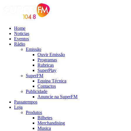
Home
Noticias
Eventos
Rádio
Emissão
Ouvir Emissão
Programas
Rubricas
SuperPlay
SuperFM
Equipa Técnica
Contactos
Publicidade
Anuncie na SuperFM
Passatempos
Loja
Produtos
Bilhetes
Merchandising
Musica