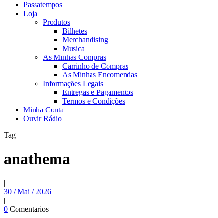
Passatempos
Loja
Produtos
Bilhetes
Merchandising
Musica
As Minhas Compras
Carrinho de Compras
As Minhas Encomendas
Informações Legais
Entregas e Pagamentos
Termos e Condições
Minha Conta
Ouvir Rádio
Tag
anathema
|
30 / Mai / 2026
|
0
Comentários