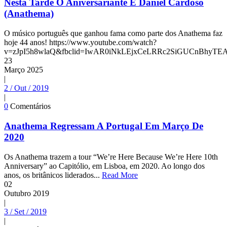
Nesta Tarde O Aniversariante É Daniel Cardoso
(Anathema)
O músico português que ganhou fama como parte dos Anathema faz
hoje 44 anos! https://www.youtube.com/watch?
v=zJpI5h8wlaQ&fbclid=IwAR0iNkLEjxCeLRRc2SiGUCnBhyT
23
Março
2025
|
2 / Out / 2019
|
0
Comentários
Anathema Regressam A Portugal Em Março De
2020
Os Anathema trazem a tour “We’re Here Because We’re Here 10th
Anniversary” ao Capitólio, em Lisboa, em 2020. Ao longo dos
anos, os britânicos liderados...
Read More
02
Outubro
2019
|
3 / Set / 2019
|