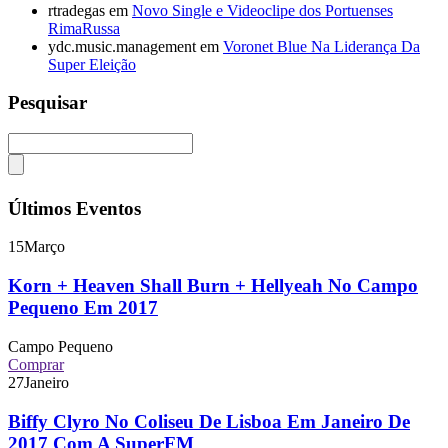
rtradegas
em
Novo Single e Videoclipe dos Portuenses
RimaRussa
ydc.music.management
em
Voronet Blue Na Liderança Da
Super Eleição
Pesquisar
Últimos Eventos
15
Março
Korn + Heaven Shall Burn + Hellyeah No Campo
Pequeno Em 2017
Campo Pequeno
Comprar
27
Janeiro
Biffy Clyro No Coliseu De Lisboa Em Janeiro De
2017 Com A SuperFM