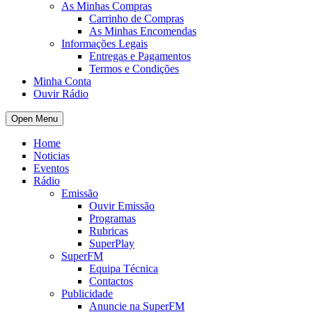
As Minhas Compras
Carrinho de Compras
As Minhas Encomendas
Informações Legais
Entregas e Pagamentos
Termos e Condições
Minha Conta
Ouvir Rádio
Open Menu
Home
Noticias
Eventos
Rádio
Emissão
Ouvir Emissão
Programas
Rubricas
SuperPlay
SuperFM
Equipa Técnica
Contactos
Publicidade
Anuncie na SuperFM