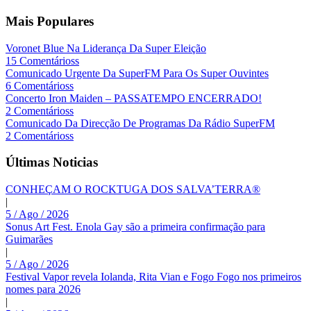
Mais Populares
Voronet Blue Na Liderança Da Super Eleição
15 Comentárioss
Comunicado Urgente Da SuperFM Para Os Super Ouvintes
6 Comentárioss
Concerto Iron Maiden – PASSATEMPO ENCERRADO!
2 Comentárioss
Comunicado Da Direcção De Programas Da Rádio SuperFM
2 Comentárioss
Últimas Noticias
CONHEÇAM O ROCKTUGA DOS SALVA’TERRA®
|
5 / Ago / 2026
Sonus Art Fest. Enola Gay são a primeira confirmação para
Guimarães
|
5 / Ago / 2026
Festival Vapor revela Iolanda, Rita Vian e Fogo Fogo nos primeiros
nomes para 2026
|