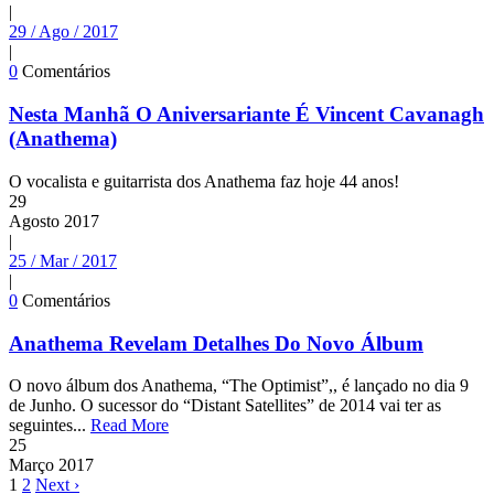
|
29 / Ago / 2017
|
0
Comentários
Nesta Manhã O Aniversariante É Vincent Cavanagh
(Anathema)
O vocalista e guitarrista dos Anathema faz hoje 44 anos!
29
Agosto
2017
|
25 / Mar / 2017
|
0
Comentários
Anathema Revelam Detalhes Do Novo Álbum
O novo álbum dos Anathema, “The Optimist”,, é lançado no dia 9
de Junho. O sucessor do “Distant Satellites” de 2014 vai ter as
seguintes...
Read More
25
Março
2017
1
2
Next ›