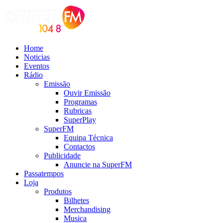
Home
Noticias
Eventos
Rádio
Emissão
Ouvir Emissão
Programas
Rubricas
SuperPlay
SuperFM
Equipa Técnica
Contactos
Publicidade
Anuncie na SuperFM
Passatempos
Loja
Produtos
Bilhetes
Merchandising
Musica