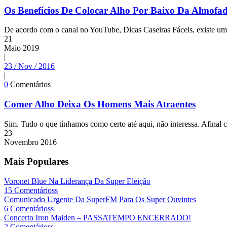
Os Benefícios De Colocar Alho Por Baixo Da Almofa
De acordo com o canal no YouTube, Dicas Caseiras Fáceis, existe uma f
21
Maio
2019
|
23 / Nov / 2016
|
0
Comentários
Comer Alho Deixa Os Homens Mais Atraentes
Sim. Tudo o que tínhamos como certo até aqui, não interessa. Afinal
23
Novembro
2016
Mais Populares
Voronet Blue Na Liderança Da Super Eleição
15 Comentárioss
Comunicado Urgente Da SuperFM Para Os Super Ouvintes
6 Comentárioss
Concerto Iron Maiden – PASSATEMPO ENCERRADO!
2 Comentárioss