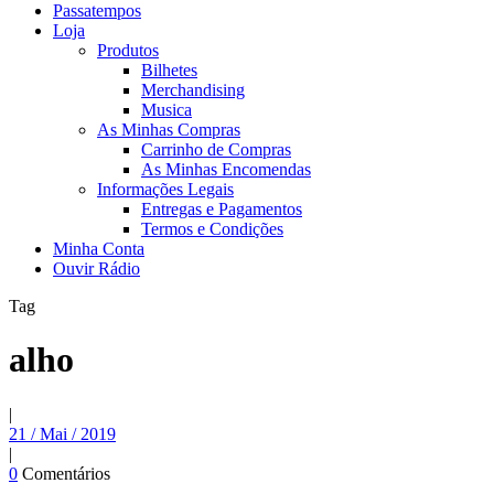
Passatempos
Loja
Produtos
Bilhetes
Merchandising
Musica
As Minhas Compras
Carrinho de Compras
As Minhas Encomendas
Informações Legais
Entregas e Pagamentos
Termos e Condições
Minha Conta
Ouvir Rádio
Tag
alho
|
21 / Mai / 2019
|
0
Comentários