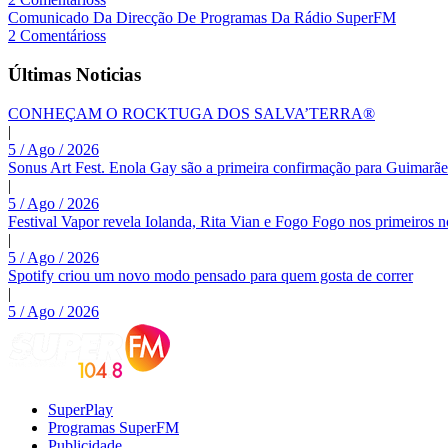
Comunicado Da Direcção De Programas Da Rádio SuperFM
2 Comentárioss
Últimas Noticias
CONHEÇAM O ROCKTUGA DOS SALVA’TERRA®
|
5 / Ago / 2026
Sonus Art Fest. Enola Gay são a primeira confirmação para Guimarãe
|
5 / Ago / 2026
Festival Vapor revela Iolanda, Rita Vian e Fogo Fogo nos primeiros 
|
5 / Ago / 2026
Spotify criou um novo modo pensado para quem gosta de correr
|
5 / Ago / 2026
SuperPlay
Programas SuperFM
Publicidade