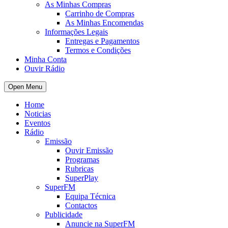
As Minhas Compras
Carrinho de Compras
As Minhas Encomendas
Informações Legais
Entregas e Pagamentos
Termos e Condições
Minha Conta
Ouvir Rádio
Open Menu
Home
Noticias
Eventos
Rádio
Emissão
Ouvir Emissão
Programas
Rubricas
SuperPlay
SuperFM
Equipa Técnica
Contactos
Publicidade
Anuncie na SuperFM