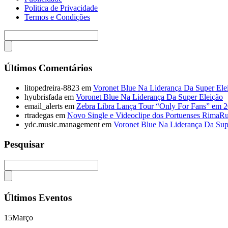
Politica de Privacidade
Termos e Condições
Últimos Comentários
litopedreira-8823
em
Voronet Blue Na Liderança Da Super Ele
hyubrisfada
em
Voronet Blue Na Liderança Da Super Eleição
email_alerts
em
Zebra Libra Lança Tour “Only For Fans” em 
rtradegas
em
Novo Single e Videoclipe dos Portuenses RimaR
ydc.music.management
em
Voronet Blue Na Liderança Da Sup
Pesquisar
Últimos Eventos
15
Março