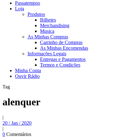
Passatempos
Loja
Produtos
Bilhetes
Merchandising
Musica
As Minhas Compras
Carrinho de Compras
As Minhas Encomendas
Informações Legais
Entregas e Pagamentos
Termos e Condições
Minha Conta
Ouvir Rádio
Tag
alenquer
|
20 / Jan / 2020
|
0
Comentários