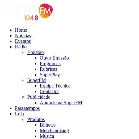
Home
Noticias
Eventos
Rádio
Emissão
Ouvir Emissão
Programas
Rubricas
SuperPlay
SuperFM
Equipa Técnica
Contactos
Publicidade
Anuncie na SuperFM
Passatempos
Loja
Produtos
Bilhetes
Merchandising
Musica