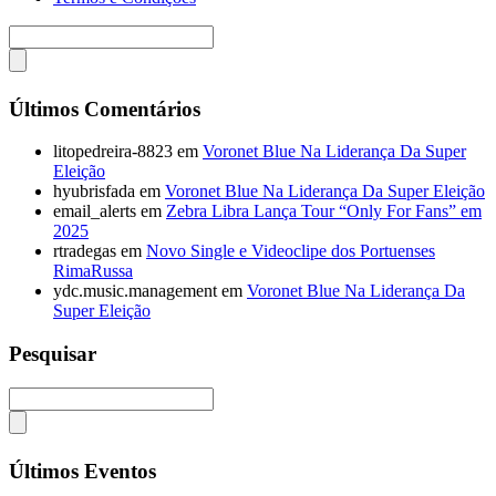
Últimos Comentários
litopedreira-8823
em
Voronet Blue Na Liderança Da Super
Eleição
hyubrisfada
em
Voronet Blue Na Liderança Da Super Eleição
email_alerts
em
Zebra Libra Lança Tour “Only For Fans” em
2025
rtradegas
em
Novo Single e Videoclipe dos Portuenses
RimaRussa
ydc.music.management
em
Voronet Blue Na Liderança Da
Super Eleição
Pesquisar
Últimos Eventos