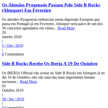
Os Alemães Pyogenesis Passam Pelo Side B Rocks
(Alenquer) Em Fevereiro
Os alemães Pyogenesis embarcam numa digressão Europeia que
passa em Portugal já em Fevereiro. Alenquer será palco de um dos
36 concertos agendados em várias...
Read More
20
Janeiro
2020
|
5 / Out / 2019
|
0
Comentários
Side B Rocks Recebe Os Iberia A 19 De Outubro
Os IBERIA Official vão actuar no Side B Rocks em Alenquer já no
dia 19 de Outubro, eles são uma das mais importantes bandas
nacionais...
Read More
05
Outubro
2019
|
18 / Set / 2019
|
0
Comentários