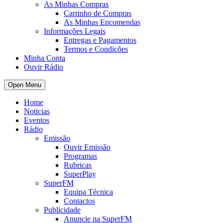
As Minhas Compras
Carrinho de Compras
As Minhas Encomendas
Informações Legais
Entregas e Pagamentos
Termos e Condições
Minha Conta
Ouvir Rádio
Open Menu
Home
Noticias
Eventos
Rádio
Emissão
Ouvir Emissão
Programas
Rubricas
SuperPlay
SuperFM
Equipa Técnica
Contactos
Publicidade
Anuncie na SuperFM