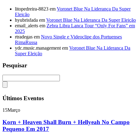
litopedreira-8823
em
Voronet Blue Na Liderança Da Super
Eleição
hyubrisfada
em
Voronet Blue Na Liderança Da Super Eleição
email_alerts
em
Zebra Libra Lança Tour “Only For Fans” em
2025
rtradegas
em
Novo Single e Videoclipe dos Portuenses
RimaRussa
ydc.music.management
em
Voronet Blue Na Liderança Da
Super Eleição
Pesquisar
Últimos Eventos
15
Março
Korn + Heaven Shall Burn + Hellyeah No Campo
Pequeno Em 2017