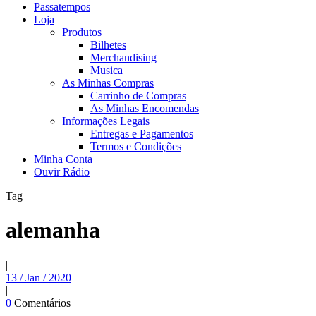
Passatempos
Loja
Produtos
Bilhetes
Merchandising
Musica
As Minhas Compras
Carrinho de Compras
As Minhas Encomendas
Informações Legais
Entregas e Pagamentos
Termos e Condições
Minha Conta
Ouvir Rádio
Tag
alemanha
|
13 / Jan / 2020
|
0
Comentários