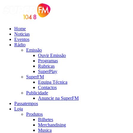
Home
Noticias
Eventos
Rádio
Emissão
Ouvir Emissão
Programas
Rubricas
SuperPlay
SuperFM
Equipa Técnica
Contactos
Publicidade
Anuncie na SuperFM
Passatempos
Loja
Produtos
Bilhetes
Merchandising
Musica