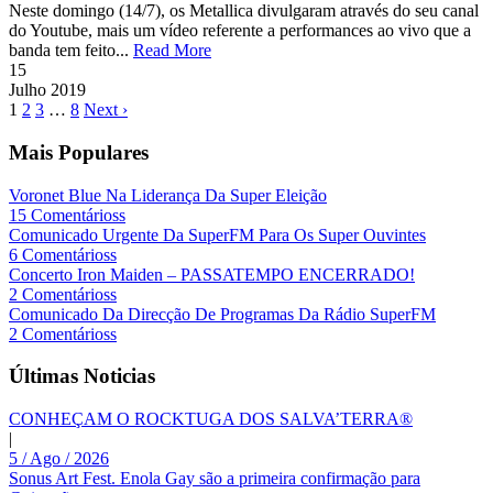
Neste domingo (14/7), os Metallica divulgaram através do seu canal
do Youtube, mais um vídeo referente a performances ao vivo que a
banda tem feito...
Read More
15
Julho
2019
1
2
3
…
8
Next ›
Mais Populares
Voronet Blue Na Liderança Da Super Eleição
15 Comentárioss
Comunicado Urgente Da SuperFM Para Os Super Ouvintes
6 Comentárioss
Concerto Iron Maiden – PASSATEMPO ENCERRADO!
2 Comentárioss
Comunicado Da Direcção De Programas Da Rádio SuperFM
2 Comentárioss
Últimas Noticias
CONHEÇAM O ROCKTUGA DOS SALVA’TERRA®
|
5 / Ago / 2026
Sonus Art Fest. Enola Gay são a primeira confirmação para